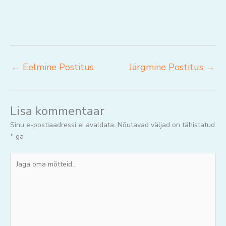
←
Eelmine Postitus
Järgmine Postitus
→
Lisa kommentaar
Sinu e-postiaadressi ei avaldata.
Nõutavad väljad on tähistatud
*
-ga
Jaga
oma
mõtteid..