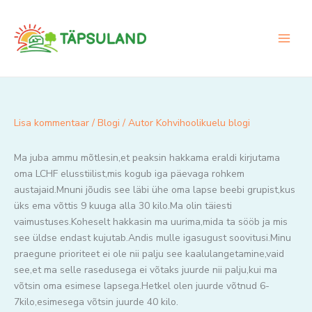
Skip
to
content
Lisa kommentaar
/
Blogi
/ Autor
Kohvihoolikuelu blogi
Ma juba ammu mõtlesin,et peaksin hakkama eraldi kirjutama
oma LCHF elusstiilist,mis kogub iga päevaga rohkem
austajaid.Mnuni jõudis see läbi ühe oma lapse beebi grupist,kus
üks ema võttis 9 kuuga alla 30 kilo.Ma olin täiesti
vaimustuses.Koheselt hakkasin ma uurima,mida ta sööb ja mis
see üldse endast kujutab.Andis mulle igasugust soovitusi.Minu
praegune prioriteet ei ole nii palju see kaalulangetamine,vaid
see,et ma selle rasedusega ei võtaks juurde nii palju,kui ma
võtsin oma esimese lapsega.Hetkel olen juurde võtnud 6-
7kilo,esimesega võtsin juurde 40 kilo.