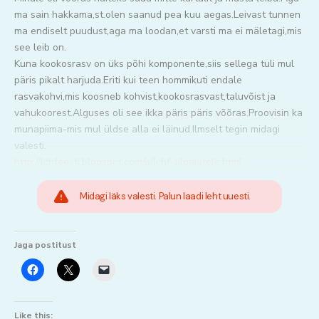
ma sain hakkama,st.olen saanud pea kuu aegas.Leivast tunnen
ma endiselt puudust,aga ma loodan,et varsti ma ei mäletagi,mis
see leib on.
Kuna kookosrasv on üks põhi komponente,siis sellega tuli mul
päris pikalt harjuda.Eriti kui teen hommikuti endale
rasvakohvi,mis koosneb kohvist,kookosrasvast,taluvõist ja
vahukoorest.Alguses oli see ikka päris päris võõras.Proovisin ka
munapiima-mis mul üldse alla ei läinud.Ilmselt tegin midagi
valesti.
http://lchfeesti.blogspot.com/p/lchf-algajatele.html
Midagi läks valesti. Palun laadi leht uuesti.
Jaga postitust
Like this: