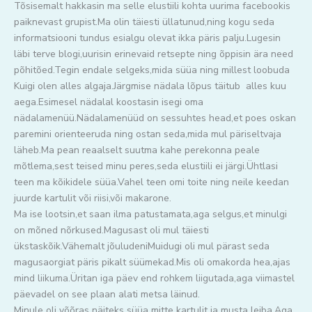
Tõsisemalt hakkasin ma selle elustiili kohta uurima facebookis
paiknevast grupist.Ma olin täiesti üllatunud,ning kogu seda
informatsiooni tundus esialgu olevat ikka päris palju.Lugesin
läbi terve blogi,uurisin erinevaid retsepte ning õppisin ära need
põhitõed.Tegin endale selgeks,mida süüa ning millest loobuda
Kuigi olen alles algaja.Järgmise nädala lõpus täitub alles kuu
aega.Esimesel nädalal koostasin isegi oma
nädalamenüü.Nädalamenüüd on sessuhtes head,et poes oskan
paremini orienteeruda ning ostan seda,mida mul päriseltvaja
läheb.Ma pean reaalselt suutma kahe perekonna peale
mõtlema,sest teised minu peres,seda elustiili ei järgi.Ühtlasi
teen ma kõikidele süüa.Vahel teen omi toite ning neile keedan
juurde kartulit või riisi,või makarone.
Ma ise lootsin,et saan ilma patustamata,aga selgus,et minulgi
on mõned nõrkused.Magusast oli mul täiesti
ükstaskõik.Vähemalt jõuludeniMuidugi oli mul pärast seda
magusaorgiat päris pikalt süümekad.Mis oli omakorda hea,ajas
mind liikuma.Üritan iga päev end rohkem liigutada,aga viimastel
päevadel on see plaan alati metsa läinud.
Minule oli võõras näiteks süüa mitte kartulit ja musta leiba.Aga