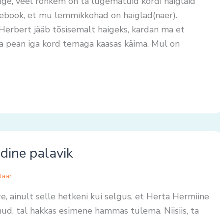
ige, veel rohkem on ta lugematuid kordi haiglaid
acebook, et mu lemmikkohad on haiglad(naer).
Herbert jääb tõsisemalt haigeks, kardan ma et
na pean iga kord temaga kaasas käima. Mul on
adine palavik
taar
ore, ainult selle hetkeni kui selgus, et Herta Hermiine
nud, tal hakkas esimene hammas tulema. Niisiis, ta