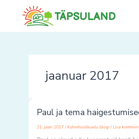
Skip
to
content
jaanuar 2017
Paul
Paul ja tema haigestumise
ja
tema
21. jaan 2017
/
Kohvihoolikuelu blogi
/
Lisa kommen
haigestumised