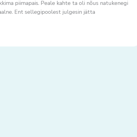
kkima piimapais. Peale kahte ta oli nõus natukenegi
lne. Ent sellegipoolest julgesin jätta