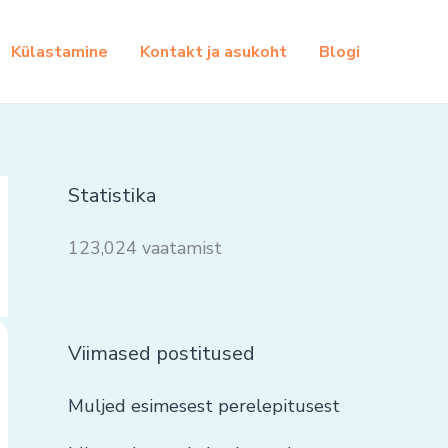
Külastamine
Kontakt ja asukoht
Blogi
Statistika
123,024 vaatamist
Viimased postitused
Muljed esimesest perelepitusest