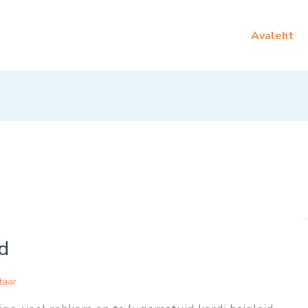
Avaleht
d
taar