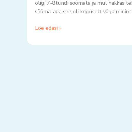
oligi 7-8tundi söömata ja mul hakkas te
sööma, aga see oli koguselt väga minimaa
Loe edasi »