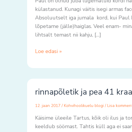
Paul on olnud juba lugematuid kordi ha
külastanud. Kunagi väitis isegi armas f
Absoluutselt iga jumala kord, kui Paul 
lõpetame (jälle)haiglas. Veel enam- mi
lihtsalt temast nii kahju, […]
Loe edasi »
rinnapõletik
rinnapõletik ja pea 41 kra
ja
pea
12. jaan 2017
/
Kohvihoolikuelu blogi
/
Lisa kommen
41
kraadine
Käisime üleeile Tartus, kõik oli ilus ja t
palavik
keeldub söömast. Tahtis küll aga ei saa