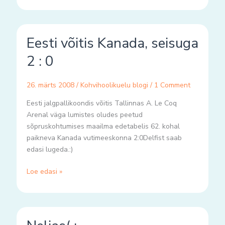
Eesti
Eesti võitis Kanada, seisuga
võitis
Kanada,
2 : 0
seisuga
2
26. märts 2008
/
Kohvihoolikuelu blogi
/
1 Comment
:
0
Eesti jalgpallikoondis võitis Tallinnas A. Le Coq
Arenal väga lumistes oludes peetud
sõpruskohtumises maailma edetabelis 62. kohal
paikneva Kanada vutimeeskonna 2:0Delfist saab
edasi lugeda.:)
Loe edasi »
Neljas(
: