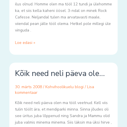
ilus olnud. Homme olen ma tööl 12 tundi ja ülehomme
ka, et siis kella kaheni öösel. 3-ndal on minek Rock
Cafesse. Neljandal tulen ma arvatavasti maale,
viiendal pean jälle tööl olema. Hetkel pole millegi üle
vinguda .
Loe edasi »
Kõik
Kõik need neli päeva ole…
need
neli
päeva
30. märts 2008
/
Kohvihoolikuelu blogi
/
Lisa
ole…
kommentaar
Kõik need neli päeva olen ma tööl veetnud. Kell viis
tulin töölt ära, et mendiparki minna. Sinna jõudes oli
see üritus juba lõppenud ning Sandra ja Mammu olid
juba valmis minema minema. Siis läksin ma üksi hirve ,