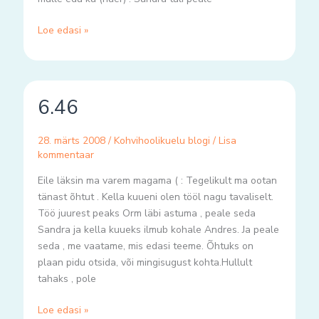
Loe edasi »
6.46
6.46
28. märts 2008
/
Kohvihoolikuelu blogi
/
Lisa
kommentaar
Eile läksin ma varem magama ( : Tegelikult ma ootan
tänast õhtut . Kella kuueni olen tööl nagu tavaliselt.
Töö juurest peaks Orm läbi astuma , peale seda
Sandra ja kella kuueks ilmub kohale Andres. Ja peale
seda , me vaatame, mis edasi teeme. Õhtuks on
plaan pidu otsida, või mingisugust kohta.Hullult
tahaks , pole
Loe edasi »