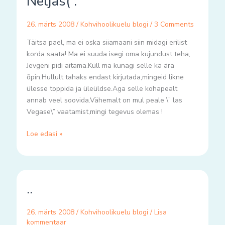
Neljas( :
26. märts 2008
/
Kohvihoolikuelu blogi
/
3 Comments
Täitsa pael, ma ei oska siiamaani siin midagi erilist
korda saata! Ma ei suuda isegi oma kujundust teha,
Jevgeni pidi aitama.Küll ma kunagi selle ka ära
õpin.Hullult tahaks endast kirjutada,mingeid likne
ülesse toppida ja üleüldse.Aga selle kohapealt
annab veel soovida.Vähemalt on mul peale \” las
Vegase\” vaatamist,mingi tegevus olemas !
Loe edasi »
..
..
26. märts 2008
/
Kohvihoolikuelu blogi
/
Lisa
kommentaar