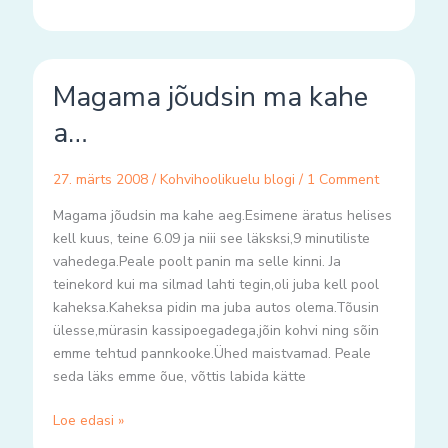
Magama
Magama jõudsin ma kahe
jõudsin
ma
a…
kahe
a…
27. märts 2008
/
Kohvihoolikuelu blogi
/
1 Comment
Magama jõudsin ma kahe aeg.Esimene äratus helises
kell kuus, teine 6.09 ja niii see läksksi,9 minutiliste
vahedega.Peale poolt panin ma selle kinni. Ja
teinekord kui ma silmad lahti tegin,oli juba kell pool
kaheksa.Kaheksa pidin ma juba autos olema.Tõusin
ülesse,mürasin kassipoegadega,jõin kohvi ning sõin
emme tehtud pannkooke.Ühed maistvamad. Peale
seda läks emme õue, võttis labida kätte
Loe edasi »