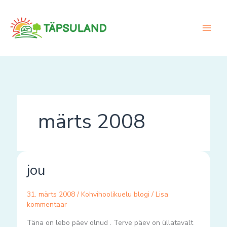
Skip
to
content
märts 2008
jou
jou
31. märts 2008
/
Kohvihoolikuelu blogi
/
Lisa
kommentaar
Täna on lebo päev olnud . Terve päev on üllatavalt