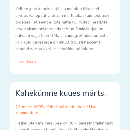
Kell on juba kaheksa läbi ja ma olen ikka veel
arvutis.Vahepeal vaatasin ma telekat,kuid loobusin
tõdedes , et sealt ei tule mitte kui midagi head.Ma
arvan siiamaani,et eestis tehtud filmid/sarjad on
halvasti välja tulnud.Ma ei väidagi,et absoluutselt
kõik.Kuid vähestega on ainult tublisti hakkama
saadud.^^Aga okei…mis ma ikka hädaldan.
Loe edasi »
Kahekümne
Kahekümne kuues märts.
kuues
märts.
26. märts 2008
/
Kohvihoolikuelu blogi
/
Lisa
kommentaar
Hetkel olen ma maal.See on 80 kilomeetrit tallinnast
väljas,lumesadu läheb järjest hullemaks.Natukene