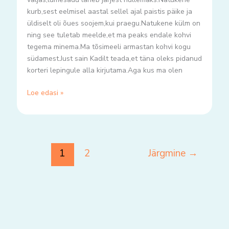
kurb,sest eelmisel aastal sellel ajal paistis päike ja
üldiselt oli õues soojem,kui praegu.Natukene külm on
ning see tuletab meelde,et ma peaks endale kohvi
tegema minema.Ma tõsimeeli armastan kohvi kogu
südamest.Just sain Kadilt teada,et täna oleks pidanud
korteri lepingule alla kirjutama.Aga kus ma olen
Loe edasi »
1
2
Järgmine
→