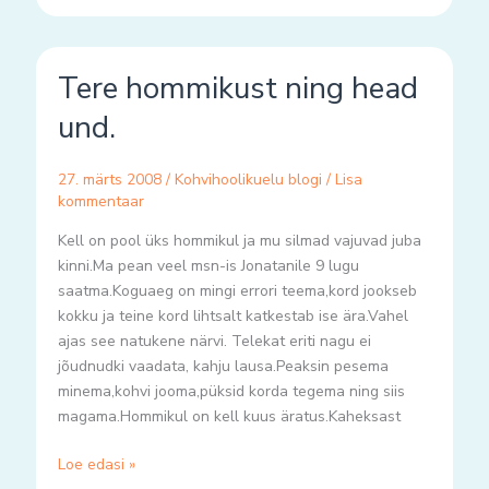
Tere
Tere hommikust ning head
hommikust
ning
und.
head
und.
27. märts 2008
/
Kohvihoolikuelu blogi
/
Lisa
kommentaar
Kell on pool üks hommikul ja mu silmad vajuvad juba
kinni.Ma pean veel msn-is Jonatanile 9 lugu
saatma.Koguaeg on mingi errori teema,kord jookseb
kokku ja teine kord lihtsalt katkestab ise ära.Vahel
ajas see natukene närvi. Telekat eriti nagu ei
jõudnudki vaadata, kahju lausa.Peaksin pesema
minema,kohvi jooma,püksid korda tegema ning siis
magama.Hommikul on kell kuus äratus.Kaheksast
Loe edasi »