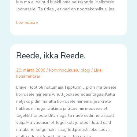
kus ma ei näinud kuskil oma seltskonda. Helistasin
Joonasele. Ta ütles , et nad on noortekohvikus, jea.
Loe edasi »
Reede,
Reede, ikka Reede.
ikka
Reede.
29. märts 2008
/
Kohvihoolikuelu blogi
/
Lisa
kommentaar
Enivei, tööl oli hullumaja.Tipptunnil, pidin ma teisele
korrusele minema.Ainult jooksed edasi tagasi.Kella
neljaks pidin ma alla korrusele minema, jea.Krete
hakkas minuga rääkima ja ütles niii muuseas,et
tegeliklt ta pole Bitch aga ta näeb sellinne lihtsalt
välja.Ma vastasin,et tegelikult ju oled ! Jutud said
natukene selgemaks räägitud,pärastiseks soovis
mulle edu ka (naer) . Sandra tuli peale