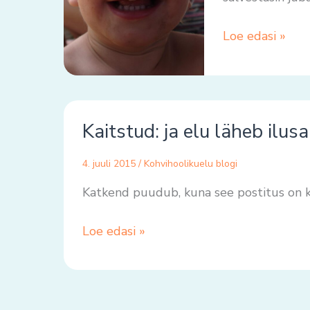
Loe edasi »
Kaitstud:
Kaitstud: ja elu läheb ilu
ja
elu
4. juuli 2015
/
Kohvihoolikuelu blogi
läheb
ilusamaks
Katkend puudub, kuna see postitus on k
Loe edasi »