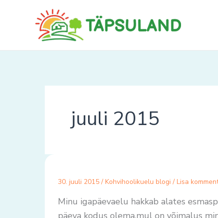
Skip
to
content
juuli 2015
30. juuli 2015
/
Kohvihoolikuelu blogi
/
Lisa kommen
Minu igapäevaelu hakkab alates esmas
päeva kodus olema,mul on võimalus minn