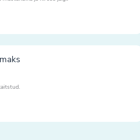
samaks
aitstud.