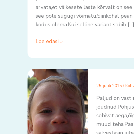
arvata,et väikesete laste kõrvalt on see
see pole sugugi võimatu.Siinkohal pean 
kodus olema.Kui selline variant sobib […
Loe edasi »
25. juuli 2015
/
Kohv
Paljud on vast
jõudnud.Põhjus
sobivat aega,õi
muud teha.Paari
salvestasin juba