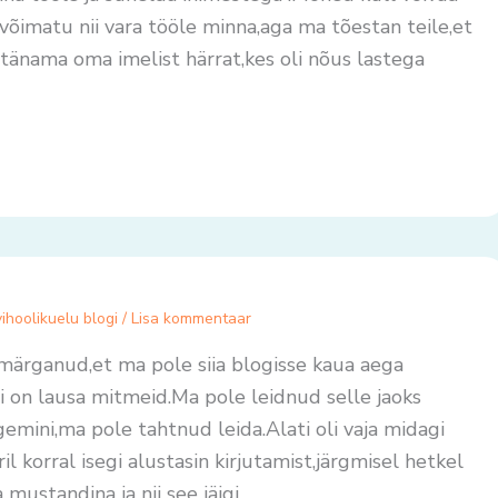
 võimatu nii vara tööle minna,aga ma tõestan teile,et
tänama oma imelist härrat,kes oli nõus lastega
]
ihoolikuelu blogi
/
Lisa kommentaar
 märganud,et ma pole siia blogisse kaua aega
i on lausa mitmeid.Ma pole leidnud selle jaoks
gemini,ma pole tahtnud leida.Alati oli vaja midagi
l korral isegi alustasin kirjutamist,järgmisel hetkel
 mustandina ja nii see jäigi.