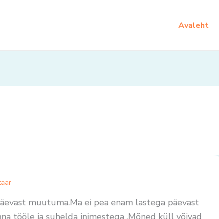
Avaleht
taar
päevast muutuma.Ma ei pea enam lastega päevast
a tööle ja suhelda inimestega .Mõned küll võivad