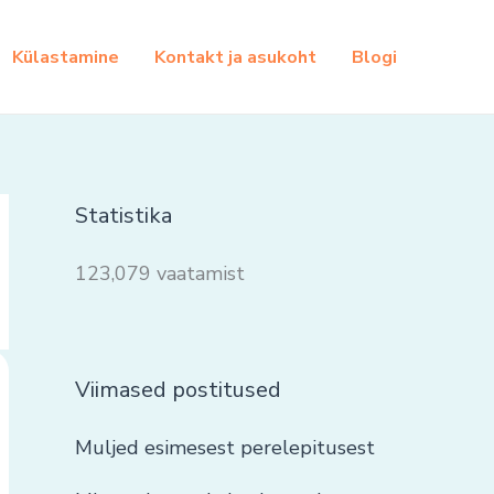
Külastamine
Kontakt ja asukoht
Blogi
Statistika
123,079 vaatamist
Viimased postitused
Muljed esimesest perelepitusest