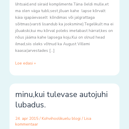
lihtsaid,end siiraid komplimente.Täna õeldi mulle,et
ma olen väga tubli,sest jõuan kahe lapse kõrvalt
käia igapäevaselt kõndimas või jalgrattaga
sõitmas(varsti lisandub ka jooksmine).Tegelikult ma ei
jõuakski,kui mu kõrval poleks imetabast härrat,kes on
nõus jääma kahe lapsega koju.Kui on olnud head
ilmad,siis oleks võtnud ka August Villemi
kaasa(arvestades […]
Loe edasi »
minu,kui
minu,kui tulevase autojuhi
tulevase
autojuhi
lubadus.
lubadus.
24. apr 2015
/
Kohvihoolikuelu blogi
/
Lisa
kommentaar