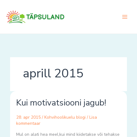
Skip
to
content
aprill 2015
Kui
Kui motivatsiooni jagub!
motivatsiooni
jagub!
28. apr 2015
/
Kohvihoolikuelu blogi
/
Lisa
kommentaar
Mul on alati hea meel,kui mind kiidetakse või tehakse