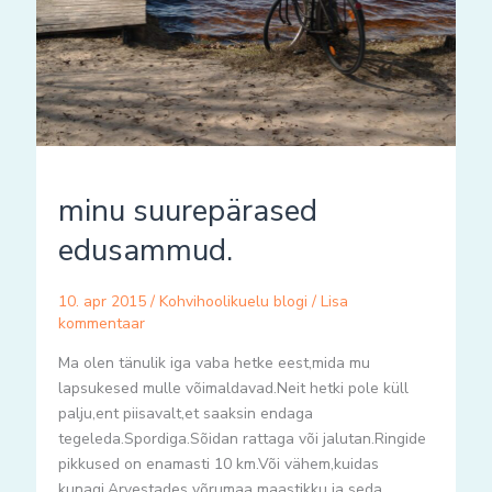
minu suurepärased
edusammud.
10. apr 2015
/
Kohvihoolikuelu blogi
/
Lisa
kommentaar
Ma olen tänulik iga vaba hetke eest,mida mu
lapsukesed mulle võimaldavad.Neit hetki pole küll
palju,ent piisavalt,et saaksin endaga
tegeleda.Spordiga.Sõidan rattaga või jalutan.Ringide
pikkused on enamasti 10 km.Või vähem,kuidas
kunagi.Arvestades võrumaa maastikku ja seda