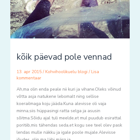
kõik päevad pole vennad
13. apr 2015
/
Kohvihoolikuelu blogi
/
Lisa
kommentaar
Ah,ma olin enda peale nii kuri ja vihane.Oleks võinud
võtta asja natukene lebomalt ning sellise
koerailmaga koju jääda.Kuna alevisse oli vaja
minna,siis hüppasingi ratta selga ja asusin
sõitma.Sõidu ajal tuli meelde,et mul puudub esirattal
poritiib,mis tähendas seda,et kogu see teel olev pask
lendas mulle näkku ja igale poole mujale.Alevisse
jõudes, olin ma läbi märg ja