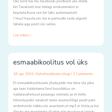
Üks kord tuli mu facebooki postkasti üks imelik
kiri.Tavaliselt mul midagi eriskummalist ei
kirjutata.Kuna see kiri läks automaatselt
\”muu\”kausta,siis ma ei pannudki seda algselt
tähele,aga point siis selles.
Loe edasi »
esmaabikoolitus
esmaabikoolitus vol üks
vol
üks
18. apr 2015
/
Kohvihoolikuelu blogi
/
2 Comments
Et esmaabikoolitusele jõuda,pidin ma täna üle pika
aja taas hääletama.Sest bussiliiklus on
nädalavahetusel peaaegu olematu ja et mitte
hilineda,pidin varakult teele asuma.Kõige pealt pani
endomondo näkku,siis avastasin,et mp3 ei tööta ja kui
lõpuks ma maanteele jõudsin,olin muutunud üpriski