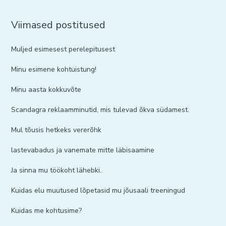
Viimased postitused
Muljed esimesest perelepitusest
Minu esimene kohtuistung!
Minu aasta kokkuvõte
Scandagra reklaamminutid, mis tulevad õkva südamest.
Mul tõusis hetkeks vererõhk
lastevabadus ja vanemate mitte läbisaamine
Ja sinna mu töökoht lähebki..
Kuidas elu muutused lõpetasid mu jõusaali treeningud
Kuidas me kohtusime?