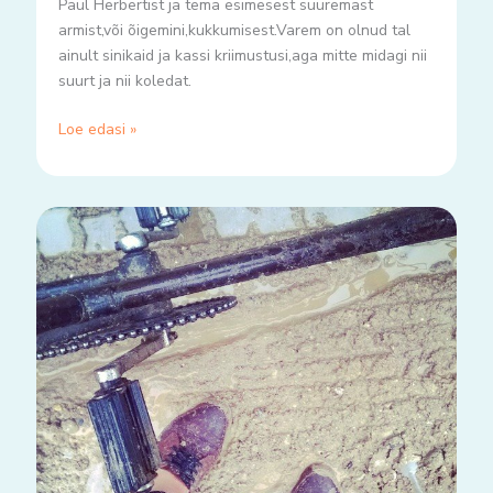
Paul Herbertist ja tema esimesest suuremast
armist,või õigemini,kukkumisest.Varem on olnud tal
ainult sinikaid ja kassi kriimustusi,aga mitte midagi nii
suurt ja nii koledat.
Loe edasi »
kõik
päevad
pole
vennad