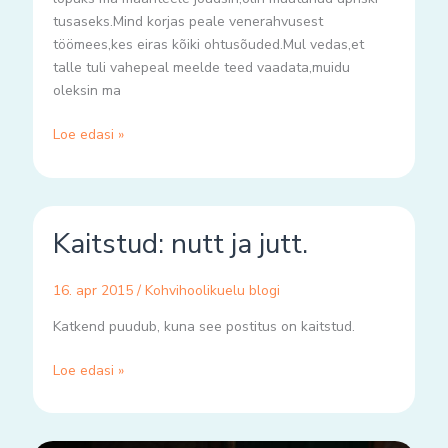
tusaseks.Mind korjas peale venerahvusest
töömees,kes eiras kõiki ohtusõuded.Mul vedas,et
talle tuli vahepeal meelde teed vaadata,muidu
oleksin ma
Loe edasi »
Kaitstud:
Kaitstud: nutt ja jutt.
nutt
ja
jutt.
16. apr 2015
/
Kohvihoolikuelu blogi
Katkend puudub, kuna see postitus on kaitstud.
Loe edasi »