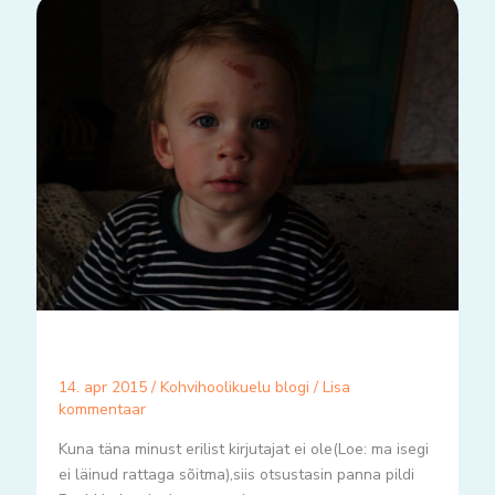
14. apr 2015
/
Kohvihoolikuelu blogi
/
Lisa
kommentaar
Kuna täna minust erilist kirjutajat ei ole(Loe: ma isegi
ei läinud rattaga sõitma),siis otsustasin panna pildi