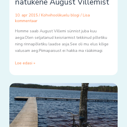
natukene August Villemist
10. apr 2015
/
Kohvihoolikuelu blogi
/
Lisa
kommentaar
Homme saab August Villemi sünnist juba kuu
aega.Olen seljatanud keisriarmist tekkinud põletiku
ning rinnapõletiku laadse asja.See oli mu elus kõige
valusam aeg.Piimapaisust ei hakka ma rääkimagi.
Loe edasi »
minu
suurepärased
edusammud.