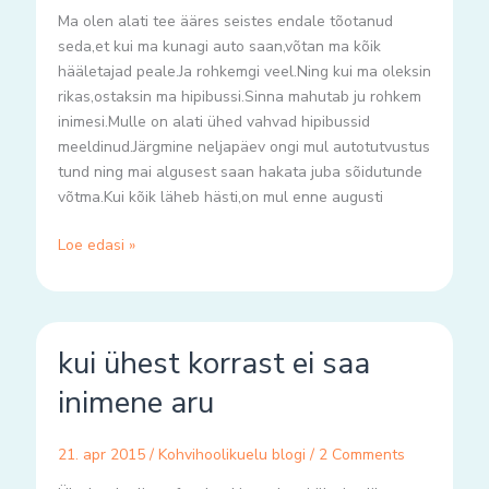
Ma olen alati tee ääres seistes endale tõotanud
seda,et kui ma kunagi auto saan,võtan ma kõik
hääletajad peale.Ja rohkemgi veel.Ning kui ma oleksin
rikas,ostaksin ma hipibussi.Sinna mahutab ju rohkem
inimesi.Mulle on alati ühed vahvad hipibussid
meeldinud.Järgmine neljapäev ongi mul autotutvustus
tund ning mai algusest saan hakata juba sõidutunde
võtma.Kui kõik läheb hästi,on mul enne augusti
Loe edasi »
kui
kui ühest korrast ei saa
ühest
korrast
inimene aru
ei
saa
21. apr 2015
/
Kohvihoolikuelu blogi
/
2 Comments
inimene
aru