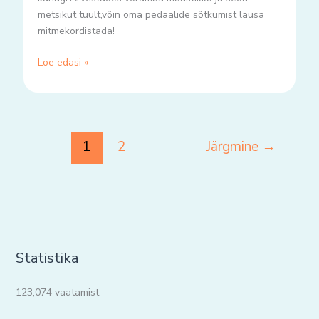
metsikut tuult,võin oma pedaalide sõtkumist lausa
mitmekordistada!
Loe edasi »
1
2
Järgmine
→
Statistika
123,074 vaatamist