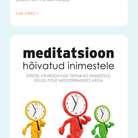
Loe edasi »
ja
raamaturiiul
täieneb