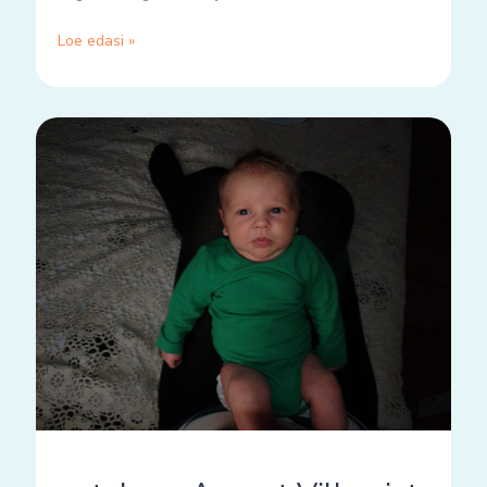
Loe edasi »
natukene
August
Villemist