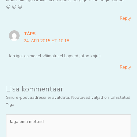
😀 😀 😀
Reply
TÄPS
24. APR 2015 AT 10:18
Jah.igal esimesel võimalusel.Lapsed jätan koju:)
Reply
Lisa kommentaar
Sinu e-postiaadressi ei avaldata.
Nõutavad väljad on tähistatud
*
-ga
Jaga
oma
mõtteid..