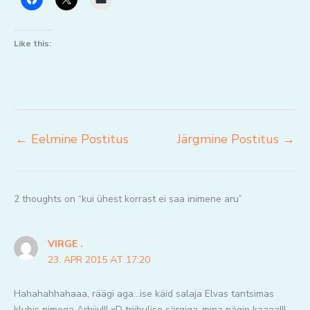
Like this:
←
Eelmine Postitus
Järgmine Postitus
→
2 thoughts on “kui ühest korrast ei saa inimene aru”
VIRGE .
23. APR 2015 AT 17:20
Hahahahhahaaa, räägi aga…ise käid salaja Elvas tantsimas
klubis nimega Arhiiv!!! xD triibulise särgiga..mina nägin kaaaa!!!