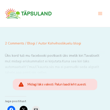
Skip
to
content
2 Comments
/
Blogi
/ Autor
Kohvihoolikuelu blogi
Üks kord tuli mu facebooki postkasti üks imelik kiri.Tavaliselt
mul midagi eriskummalist ei kirjutata.Kuna see kiri läks
automaatselt \”muu\”kausta,siis ma ei pannudki seda algselt
tähele,aga point siis selles.
Midagi läks valesti. Palun laadi leht uuesti.
Jaga postitust