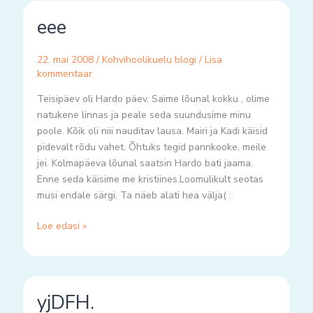
eee
eee
22. mai 2008
/
Kohvihoolikuelu blogi
/
Lisa
kommentaar
Teisipäev oli Hardo päev. Saime lõunal kokku , olime
natukene linnas ja peale seda suundusime minu
poole. Kõik oli niii nauditav lausa. Mairi ja Kadi käisid
pidevalt rõdu vahet. Õhtuks tegid pannkooke, meile
jei. Kolmapäeva lõunal saatsin Hardo bati jaama.
Enne seda käisime me kristiines.Loomulikult seotas
musi endale särgi. Ta näeb alati hea välja( :
Loe edasi »
yjDFH.
yjDFH.