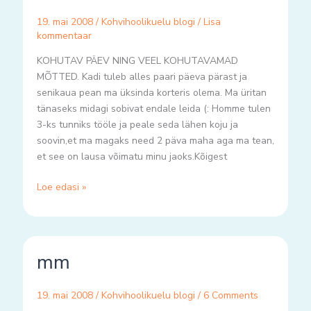
19. mai 2008
/
Kohvihoolikuelu blogi
/
Lisa
kommentaar
KOHUTAV PÄEV NING VEEL KOHUTAVAMAD
MÕTTED. Kadi tuleb alles paari päeva pärast ja
senikaua pean ma üksinda korteris olema. Ma üritan
tänaseks midagi sobivat endale leida (: Homme tulen
3-ks tunniks tööle ja peale seda lähen koju ja
soovin,et ma magaks need 2 päva maha aga ma tean,
et see on lausa võimatu minu jaoks.Kõigest
Loe edasi »
mm
mm
19. mai 2008
/
Kohvihoolikuelu blogi
/
6 Comments