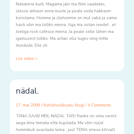
Natukene kurb. Magama jäin ma filmi vaadates,
ülesse ärkasin enne kuute ja peale seda hakkasin
koristama. Homme ja ülehomme on mul vaba ja sama
hästi võin ma lolliks minna. Aga ma ootan reedet , et
Joeliga rock cafesse minna. Ja peale selle lähen ma
igatsusest lolliks. Ma üritan olla tugev ning mitte
murduda. Eile oli
Loe edasi »
nädal.
nädal.
17. mai 2008
/
Kohvihoolikuelu blogi
/
4 Comments
TÄNA SAAB MEIL NÄDAL TÄIS! Raske on oma senist
aega ilma temata ette kujutada. Ma võin nüüd
hommikuti avastada tema , just TEMA enese kõrvalt