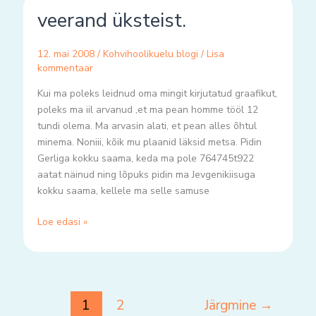
veerand
veerand üksteist.
üksteist.
12. mai 2008
/
Kohvihoolikuelu blogi
/
Lisa
kommentaar
Kui ma poleks leidnud oma mingit kirjutatud graafikut,
poleks ma iil arvanud ,et ma pean homme tööl 12
tundi olema. Ma arvasin alati, et pean alles õhtul
minema. Noniii, kõik mu plaanid läksid metsa. Pidin
Gerliga kokku saama, keda ma pole 764745t922
aatat näinud ning lõpuks pidin ma Jevgenikiisuga
kokku saama, kellele ma selle samuse
Loe edasi »
1
2
Järgmine
→