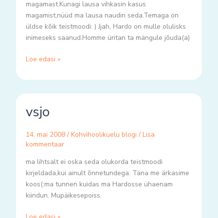
magamast.Kunagi lausa vihkasin kasus
magamist,nüüd ma lausa naudin seda.Temaga on
üldse kõik teistmoodi: ) Jjah, Hardo on mulle olulisks
inimeseks saanud.Homme üritan ta mängule jõuda(a)
Loe edasi »
vsjo
vsjo
14. mai 2008
/
Kohvihoolikuelu blogi
/
Lisa
kommentaar
ma lihtsalt ei oska seda olukorda teistmoodi
kirjeldada,kui ainult õnnetundega. Täna me ärkasime
koos(:ma tunnen kuidas ma Hardosse ühaenam
kiindun. Mupäikesepoiss.
Loe edasi »