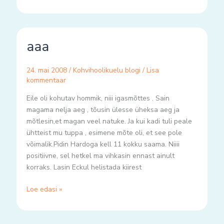
aaa
aaa
24. mai 2008
/
Kohvihoolikuelu blogi
/
Lisa
kommentaar
Eile oli kohutav hommik, niii igasmõttes . Sain
magama nelja aeg , tõusin ülesse üheksa aeg ja
mõtlesin,et magan veel natuke. Ja kui kadi tuli peale
ühtteist mu tuppa , esimene mõte oli, et see pole
võimalik.Pidin Hardoga kell 11 kokku saama. Niiii
positiivne, sel hetkel ma vihkasin ennast ainult
korraks. Lasin Eckul helistada kiirest
Loe edasi »