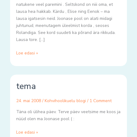
natukene veel paremini . Seltskond on niii oma, et
lausa hea hakkab. Kärdu , Elise ning Eenok – ma
lausa igatsesin neid. Joonase pool on alati midagi
juhtunud, meenutagem üleelmist korda , seoses
Rolandiga. See kord suudeti ka põrand ära rikkuda.
Lausa tore. […]
Loe edasi »
tema
tema
24. mai 2008
/
Kohvihoolikuelu blogi
/
1 Comment
Täna oli ülihea päev. Terve päev veetsime me koos ja
nüüd olen ma Joonase pool ( :
Loe edasi »