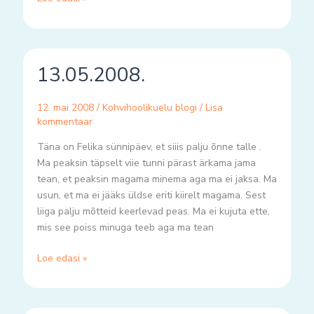
13.05.2008.
13.05.2008.
12. mai 2008
/
Kohvihoolikuelu blogi
/
Lisa
kommentaar
Täna on Felika sünnipäev, et siiis palju õnne talle .
Ma peaksin täpselt viie tunni pärast ärkama jama
tean, et peaksin magama minema aga ma ei jaksa. Ma
usun, et ma ei jääks üldse eriti kiirelt magama. Sest
liiga palju mõtteid keerlevad peas. Ma ei kujuta ette,
mis see poiss minuga teeb aga ma tean
Loe edasi »