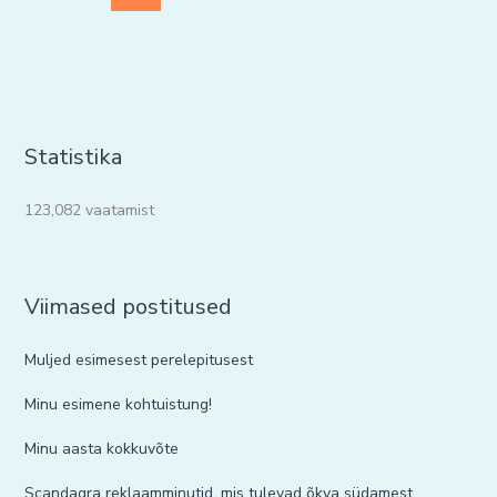
Statistika
123,082 vaatamist
Viimased postitused
Muljed esimesest perelepitusest
Minu esimene kohtuistung!
Minu aasta kokkuvõte
Scandagra reklaamminutid, mis tulevad õkva südamest.