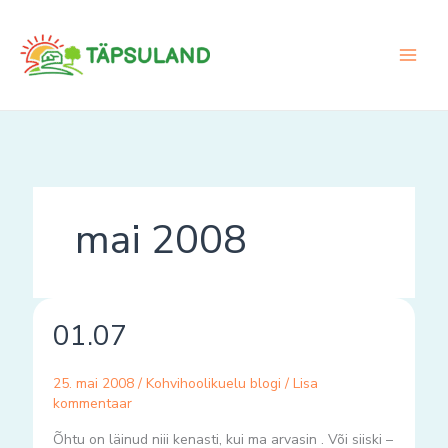
Skip
to
content
mai 2008
01.07
01.07
25. mai 2008
/
Kohvihoolikuelu blogi
/
Lisa
kommentaar
Õhtu on läinud niii kenasti, kui ma arvasin . Või siiski –