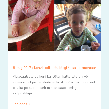
8. aug 2017
/
Kohvihoolikuelu blogi
/
Lisa kommentaar
Absoluutselt iga kord kui võtan kätte telefoni või
kaamera, et jäädvustada väikest Hertat, siis nõuavad
pilti ka poikad. Ilmselt minust saabki mingi
saripostitaja.
Loe edasi »