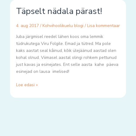
Täpselt
Täpselt nädala pärast!
nädala
pärast!
4. aug 2017
/
Kohvihoolikuelu blogi
/
Lisa kommentaar
Juba järgmisel reedel lähen koos oma lemmik
tüdrukutega Viru Folgile. Emad ja tütred. Ma pole
kaks aastat seal kâinud, kõik ülejäänud aastad olen
kohal olnud. Viimasel aastal olingi rohkem pettunud
just kavas ja esinejates. Ent selle aasta kahe päeva
esinejad on lausa imelised!
Loe edasi »