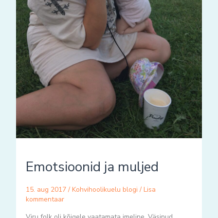
Emotsioonid ja muljed
15. aug 2017
/
Kohvihoolikuelu blogi
/
Lisa
kommentaar
Viru folk oli kõigele vaatamata imeline. Väsinud