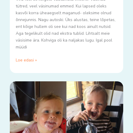
tütred, veel väsinumad emmed. Kui lapsed oleks
kasvõi korra üheaegselt maganud- oleksime olnud
õnnejunnis. Nagu autoski. Üks alustas, teine lõpetas,
ent kõige hullem oli see kui nad koos ainult nutsid.
Aga tegelikult olid nad ekstra tublid. Lihtsalt meie
väsisime ära. Kohviga oli ka naljakas lugu. Igal pool
müüdi
Loe edasi »