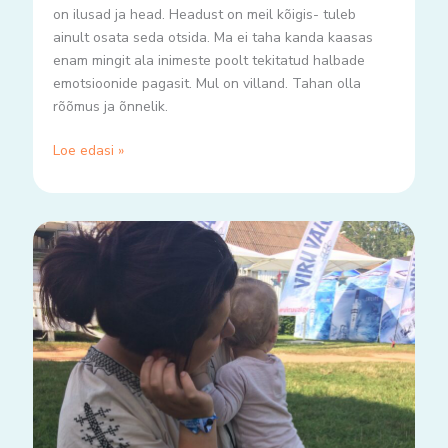
on ilusad ja head. Headust on meil kõigis- tuleb
ainult osata seda otsida. Ma ei taha kanda kaasas
enam mingit ala inimeste poolt tekitatud halbade
emotsioonide pagasit. Mul on villand. Tahan olla
rõõmus ja õnnelik.
Loe edasi »
Emotsioonid
ja
muljed