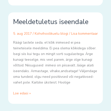
Meeldetuletus
Meeldetuletus iseendale
iseendale
5. aug 2017
/
Kohvihoolikuelu blogi
/
Lisa kommentaar
Räägi lastele seda, et kõik inimesed ei pea
teineteisele meeldima. Ei pea olema kõikidega sõber.
Isegi siis kui tegu on mingit sorti sugulastega. Ärge
kunagi teeselge, mis veel parem, ärge olge kunagi
võltsid. Niisuguseid inimesi on piisavalt. Jääge alati
iseendaks. Armastage, vihake,andsatage! Väljendage
oma tundeid, olgu need positiivsed või negatiivsed-
vahet pole. Kaitske üksteist. Hoolige
Loe edasi »