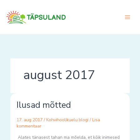
Skip
to
content
august 2017
Ilusad
Ilusad mõtted
mõtted
17. aug 2017
/
Kohvihoolikuelu blogi
/
Lisa
kommentaar
Alates tänasest tahan ma mõelda, et kōik inimesed