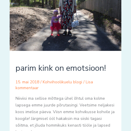
parim kink on emotsioon!
15. mai 2018
/
Kohvihoolikuelu blogi
/
Lisa
kommentaar
Niiviisi ma sellise mõttega ühel õhtul oma kolme
lapsega emme juurde põrutasingi. Veetsime neljakesi
koos imelise päeva. Viisn emme kohvikusse kohvile ja
koogile! Järgmisel ööl hakaksin ma siiski tagasi
sõitma, et jõuda hommikuks kenasti tööle ja lapsed