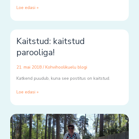
Loe edasi »
Kaitstud:
Kaitstud: kaitstud
kaitstud
parooliga!
parooliga!
21. mai 2018
/
Kohvihoolikuelu blogi
Katkend puudub, kuna see postitus on kaitstud.
Loe edasi »
parim
kink
on
emotsioon!