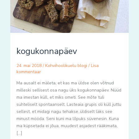
kogukonnapäev
24. mai 2018
/
Kohvihoolikuelu blogi
/
Lisa
kommentaar
Ma ausalt ei mäleta, et kas ma üldse olen võtnud
milleski sellisest osa nagu üks kogukonnapäev. Nüüd
ma imestan küll, et miks ometi. See mõte tuli
suhteliselt spontaanselt. Lasteaia grupis oli küll juttu
sellest, et midagi nagu tehakse..üldiselt läks see
minust mööda. Seni kuni ma lõpuks süvenesin. Kuna
ma küpsetada ei jõua, muudest asjadest rääkimata,
[…]