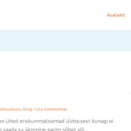
Avaleht
vihoolikuelu blogi
/
Lisa kommentaar
n ühed eriskummalisemad üldse,sest kunagi ei
ks saada su järgmine parim sõber või