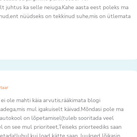
t juhtus ka selle neiuga.Kahe aasta eest poleks ma
inud,ent nüüdseks on tekkinud suhe,mis on ütlemata
taar
 ei ole mahti käia arvutis,rääkimata blogi
õnadega,mis mul igakuiselt käivad.Mõndasi pole ma
,autokool on lõpetamisel(tuleb sooritada veel
l on see mul prioriteet,Teiseks priorteediks saan
tada!Juhul,kui load kätte saan. Juuksed lõikasin