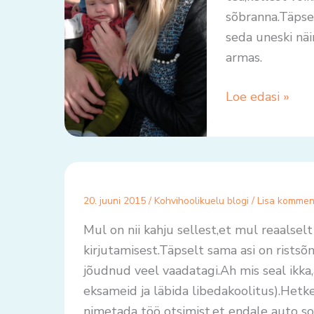
sõbranna.Täpsel
seda uneski nä
armas.
Loe edasi »
20. juuni 2015
/
Kohvihoolikuelu blogi
/
Lisa kommen
Mul on nii kahju sellest,et mul reaalselt
kirjutamisest.Täpselt sama asi on rists
jõudnud veel vaadatagi.Ah mis seal ikka
eksameid ja läbida libedakoolitus).Hetke
nimetada töö otsimist,et endale auto soe