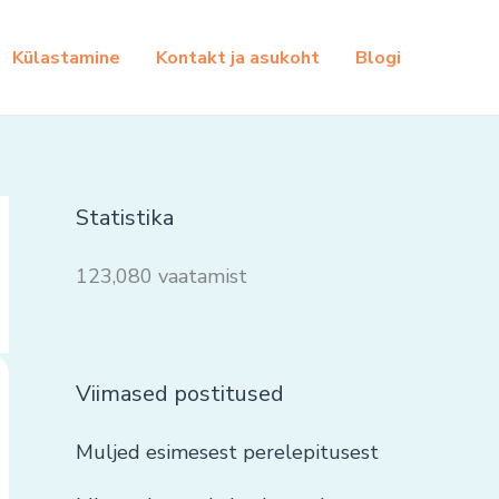
Külastamine
Kontakt ja asukoht
Blogi
Statistika
123,080 vaatamist
Viimased postitused
Muljed esimesest perelepitusest