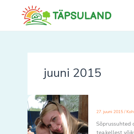
Skip
to
content
juuni 2015
27. juuni 2015
/
Koh
Sõprussuhted o
tea,kellest või