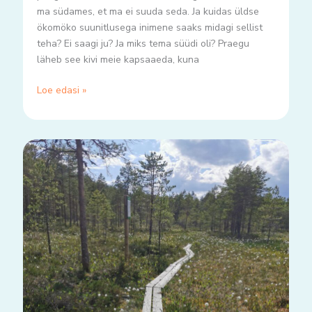
ma südames, et ma ei suuda seda. Ja kuidas üldse
ökomöko suunitlusega inimene saaks midagi sellist
teha? Ei saagi ju? Ja miks tema süüdi oli? Praegu
läheb see kivi meie kapsaaeda, kuna
Loe edasi »
Nii
palju
küsimusi..