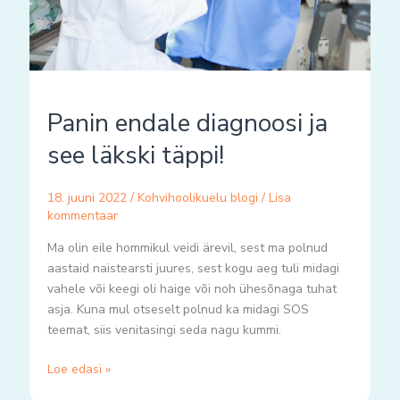
Panin endale diagnoosi ja
see läkski täppi!
18. juuni 2022
/
Kohvihoolikuelu blogi
/
Lisa
kommentaar
Ma olin eile hommikul veidi ärevil, sest ma polnud
aastaid naistearsti juures, sest kogu aeg tuli midagi
vahele või keegi oli haige või noh ühesõnaga tuhat
asja. Kuna mul otseselt polnud ka midagi SOS
teemat, siis venitasingi seda nagu kummi.
Loe edasi »