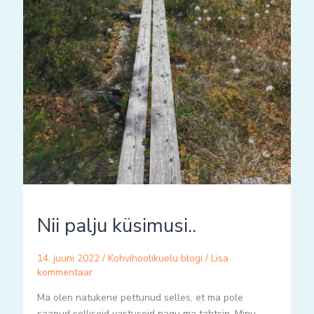
Nii palju küsimusi..
14. juuni 2022
/
Kohvihoolikuelu blogi
/
Lisa
kommentaar
Ma olen natukene pettunud selles, et ma pole
saanud selliseid vastuseid nagu ma tahtsin. Minu