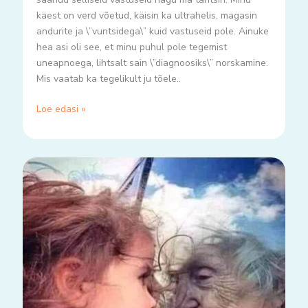
käest on verd võetud, käisin ka ultrahelis, magasin
andurite ja \”vuntsidega\” kuid vastuseid pole. Ainuke
hea asi oli see, et minu puhul pole tegemist
uneapnoega, lihtsalt sain \”diagnoosiks\” norskamine.
Mis vaatab ka tegelikult ju tõele..
Loe edasi »
Hakka
kasvõi
ise
uskuma..