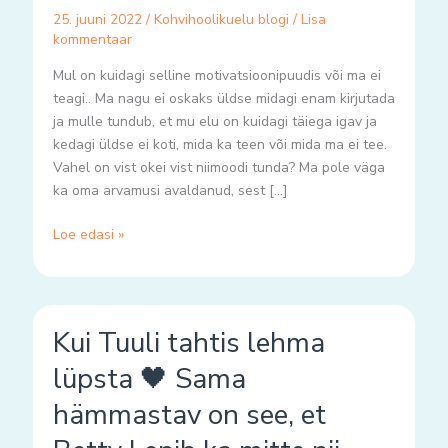
25. juuni 2022
/
Kohvihoolikuelu blogi
/
Lisa
kommentaar
Mul on kuidagi selline motivatsioonipuudis või ma ei
teagi.. Ma nagu ei oskaks üldse midagi enam kirjutada
ja mulle tundub, et mu elu on kuidagi täiega igav ja
kedagi üldse ei koti, mida ka teen või mida ma ei tee.
Vahel on vist okei vist niimoodi tunda? Ma pole väga
ka oma arvamusi avaldanud, sest […]
Loe edasi »
Kui
Kui Tuuli tahtis lehma
Tuuli
tahtis
lüpsta 🖤 Sama
lehma
hämmastav on see, et
lüpsta
🖤