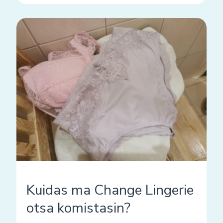
Kuidas
ma
Change
Lingerie
otsa
komistasin?
Kuidas ma Change Lingerie
otsa komistasin?