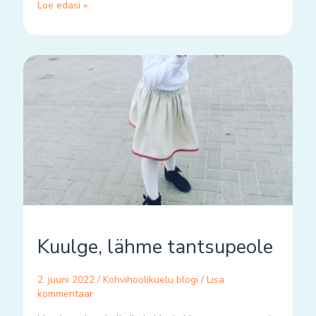
Loe edasi »
Kuulge,
lähme
tantsupeole
Kuulge, lähme tantsupeole
2. juuni 2022
/
Kohvihoolikuelu blogi
/
Lisa
kommentaar