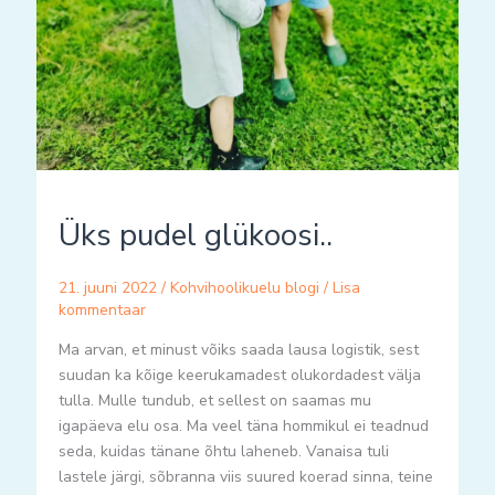
Üks pudel glükoosi..
21. juuni 2022
/
Kohvihoolikuelu blogi
/
Lisa
kommentaar
Ma arvan, et minust võiks saada lausa logistik, sest
suudan ka kõige keerukamadest olukordadest välja
tulla. Mulle tundub, et sellest on saamas mu
igapäeva elu osa. Ma veel täna hommikul ei teadnud
seda, kuidas tänane õhtu laheneb. Vanaisa tuli
lastele järgi, sõbranna viis suured koerad sinna, teine