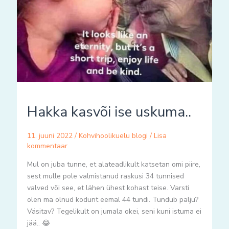
Hakka kasvõi ise uskuma..
11. juuni 2022
/
Kohvihoolikuelu blogi
/
Lisa
kommentaar
Mul on juba tunne, et alateadlikult katsetan omi piire,
sest mulle pole valmistanud raskusi 34 tunnised
valved või see, et lähen ühest kohast teise. Varsti
olen ma olnud kodunt eemal 44 tundi. Tundub palju?
Väsitav? Tegelikult on jumala okei, seni kuni istuma ei
jää.. 😂