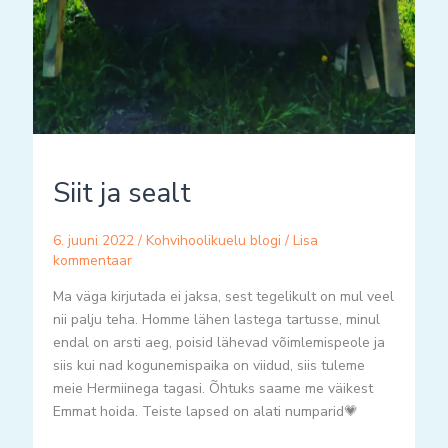
Siit ja sealt
6. juuni 2022
/
Kohvihoolikuelu blogi
/
Lisa
kommentaar
Ma väga kirjutada ei jaksa, sest tegelikult on mul veel
nii palju teha. Homme lähen lastega tartusse, minul
endal on arsti aeg, poisid lähevad võimlemispeole ja
siis kui nad kogunemispaika on viidud, siis tuleme
meie Hermiinega tagasi. Õhtuks saame me väikest
Emmat hoida. Teiste lapsed on alati numparid💗