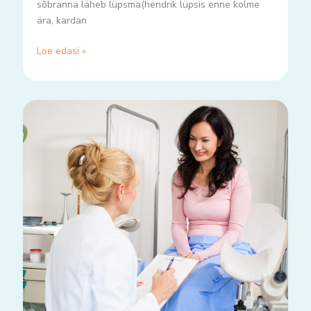
sõbranna läheb lüpsma(hendrik lüpsis enne kolme
ära, kardan
Loe edasi »
Panin
endale
diagnoosi
ja
see
läkski
täppi!