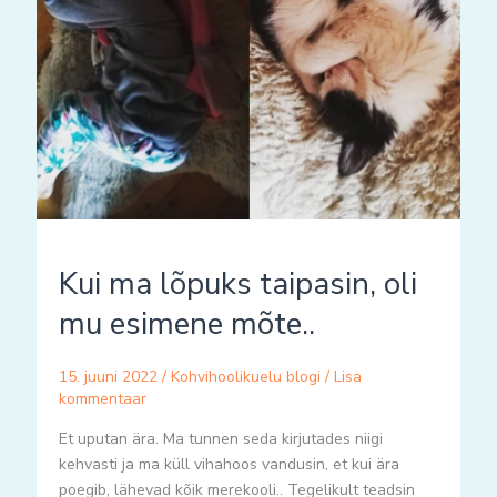
Kui ma lõpuks taipasin, oli
mu esimene mõte..
15. juuni 2022
/
Kohvihoolikuelu blogi
/
Lisa
kommentaar
Et uputan ära. Ma tunnen seda kirjutades niigi
kehvasti ja ma küll vihahoos vandusin, et kui ära
poegib, lähevad kõik merekooli.. Tegelikult teadsin