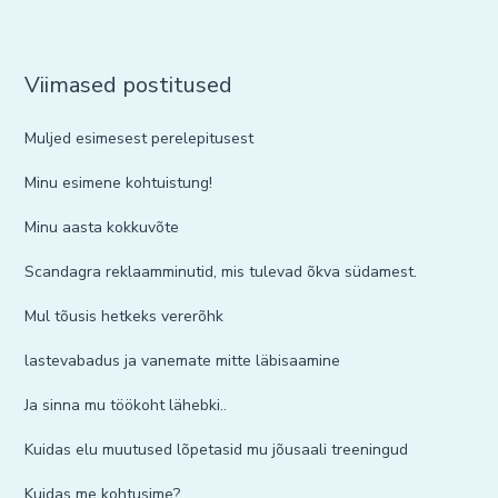
Viimased postitused
Muljed esimesest perelepitusest
Minu esimene kohtuistung!
Minu aasta kokkuvõte
Scandagra reklaamminutid, mis tulevad õkva südamest.
Mul tõusis hetkeks vererõhk
lastevabadus ja vanemate mitte läbisaamine
Ja sinna mu töökoht lähebki..
Kuidas elu muutused lõpetasid mu jõusaali treeningud
Kuidas me kohtusime?