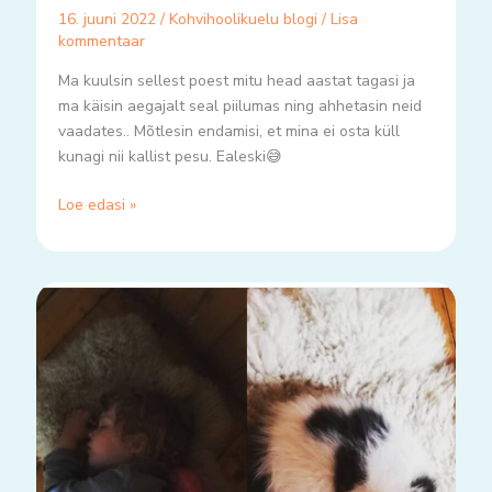
16. juuni 2022
/
Kohvihoolikuelu blogi
/
Lisa
kommentaar
Ma kuulsin sellest poest mitu head aastat tagasi ja
ma käisin aegajalt seal piilumas ning ahhetasin neid
vaadates.. Mõtlesin endamisi, et mina ei osta küll
kunagi nii kallist pesu. Ealeski😅
Loe edasi »
Kui
ma
lõpuks
taipasin,
oli
mu
esimene
mõte..