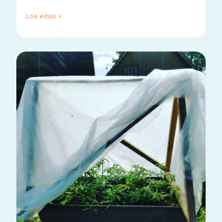
Loe edasi »
Siit
ja
sealt