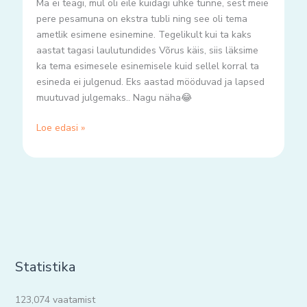
Ma ei teagi, mul oli eile kuidagi uhke tunne, sest meie
pere pesamuna on ekstra tubli ning see oli tema
ametlik esimene esinemine. Tegelikult kui ta kaks
aastat tagasi laulutundides Võrus käis, siis läksime
ka tema esimesele esinemisele kuid sellel korral ta
esineda ei julgenud. Eks aastad mööduvad ja lapsed
muutuvad julgemaks.. Nagu näha😂
Loe edasi »
Statistika
123,074 vaatamist