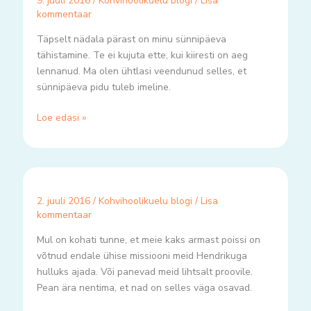
9. juuli 2016
/
Kohvihoolikuelu blogi
/
Lisa
kommentaar
Täpselt nädala pärast on minu sünnipäeva
tähistamine. Te ei kujuta ette, kui kiiresti on aeg
lennanud. Ma olen ühtlasi veendunud selles, et
sünnipäeva pidu tuleb imeline.
Loe edasi »
2. juuli 2016
/
Kohvihoolikuelu blogi
/
Lisa
kommentaar
Mul on kohati tunne, et meie kaks armast poissi on
võtnud endale ühise missiooni meid Hendrikuga
hulluks ajada. Või panevad meid lihtsalt proovile.
Pean ära nentima, et nad on selles väga osavad.