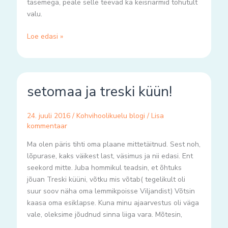
tasemega, peale selle teevad ka keisriarmid tohutult
valu.
Loe edasi »
setomaa
setomaa ja treski küün!
ja
treski
küün!
24. juuli 2016
/
Kohvihoolikuelu blogi
/
Lisa
kommentaar
Ma olen päris tihti oma plaane mittetäitnud. Sest noh,
lõpurase, kaks väikest last, väsimus ja nii edasi. Ent
seekord mitte. Juba hommikul teadsin, et õhtuks
jõuan Treski küüni, võtku mis võtab( tegelikult oli
suur soov näha oma lemmikpoisse Viljandist) Võtsin
kaasa oma esiklapse. Kuna minu ajaarvestus oli väga
vale, oleksime jõudnud sinna liiga vara. Mõtesin,