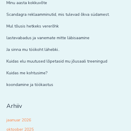
Minu aasta kokkuvõte
Scandagra reklaamminutid, mis tulevad õkva südamest.
Mul tõusis hetkeks vererõhk
lastevabadus ja vanemate mitte läbisaamine
Ja sinna mu töökoht lähebki..
Kuidas elu muutused lõpetasid mu jõusaali treeningud
Kuidas me kohtusime?
koondamine ja töökaotus
Arhiiv
jaanuar 2026
oktoober 2025