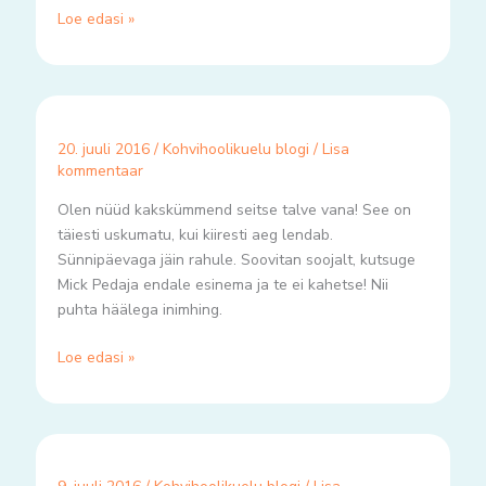
Loe edasi »
20. juuli 2016
/
Kohvihoolikuelu blogi
/
Lisa
kommentaar
Olen nüüd kakskümmend seitse talve vana! See on
täiesti uskumatu, kui kiiresti aeg lendab.
Sünnipäevaga jäin rahule. Soovitan soojalt, kutsuge
Mick Pedaja endale esinema ja te ei kahetse! Nii
puhta häälega inimhing.
Loe edasi »