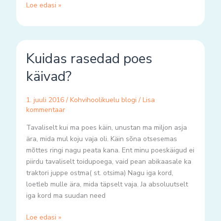
Loe edasi »
Kuidas
Kuidas rasedad poes
rasedad
poes
käivad?
käivad?
1. juuli 2016
/
Kohvihoolikuelu blogi
/
Lisa
kommentaar
Tavaliselt kui ma poes käin, unustan ma miljon asja
ära, mida mul koju vaja oli. Käin sõna otsesemas
mõttes ringi nagu peata kana. Ent minu poeskäigud ei
piirdu tavaliselt toidupoega, vaid pean abikaasale ka
traktori juppe ostma( st. otsima) Nagu iga kord,
loetleb mulle ära, mida täpselt vaja. Ja absoluutselt
iga kord ma suudan need
Loe edasi »