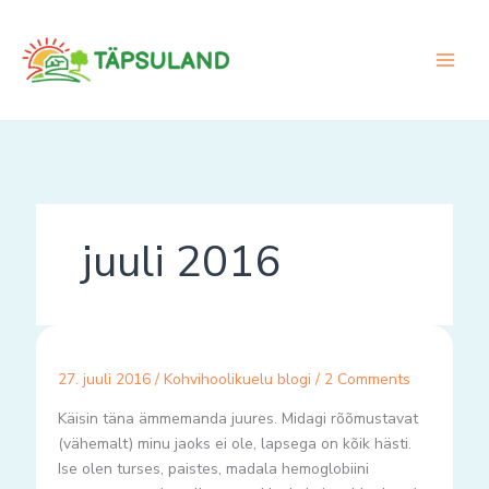
Skip
to
content
juuli 2016
27. juuli 2016
/
Kohvihoolikuelu blogi
/
2 Comments
Käisin täna ämmemanda juures. Midagi rõõmustavat
(vähemalt) minu jaoks ei ole, lapsega on kõik hästi.
Ise olen turses, paistes, madala hemoglobiini