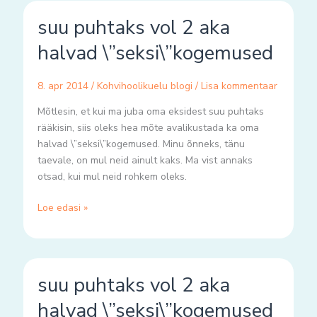
suu
suu puhtaks vol 2 aka
puhtaks
vol
halvad \”seksi\”kogemused
2
aka
8. apr 2014
/
Kohvihoolikuelu blogi
/
Lisa kommentaar
halvad
\”seksi\”kogemused
Mõtlesin, et kui ma juba oma eksidest suu puhtaks
rääkisin, siis oleks hea mõte avalikustada ka oma
halvad \”seksi\”kogemused. Minu õnneks, tänu
taevale, on mul neid ainult kaks. Ma vist annaks
otsad, kui mul neid rohkem oleks.
Loe edasi »
suu
suu puhtaks vol 2 aka
puhtaks
vol
halvad \”seksi\”kogemused
2