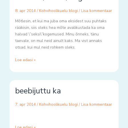
aka
8. apr 2014
/
Kohvihoolikuelu blogi
/
Lisa kommentaar
halvad
\”seksi\”kogemused
Mõtlesin, et kui ma juba oma eksidest suu puhtaks
rääkisin, siis oleks hea mõte avalikustada ka oma
halvad \”seksi\”kogemused. Minu õnneks, tänu
taevale, on mul neid ainult kaks. Ma vist annaks
otsad, kui mul neid rohkem oleks.
Loe edasi »
beebijuttu
beebijuttu ka
ka
7. apr 2014
/
Kohvihoolikuelu blogi
/
Lisa kommentaar
Loe edasi »