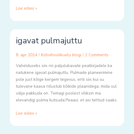
Loe edasi »
igavat
igavat pulmajuttu
pulmajuttu
8. apr 2014
/
Kohvihoolikuelu blogi
/
2 Comments
Vahelduseks siis nö paljulubavate pealkirjadele ka
natukene igavat pulmajuttu. Pulmade planeerimine
pole just kõige kergem tegevus, eriti siis kui su
tulevane kaasa nõustub kõikide plaanidega, mida sul
välja pakkuda on. Temagi poolest võiksin ma
elevandigi pulma kutsuda.Peaasi, et asi tehtud saaks.
Loe edasi »