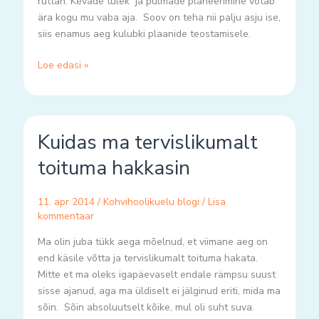
ruttan. Kevade tulek ja pulmade planeerimine võtab
ära kogu mu vaba aja. Soov on teha nii palju asju ise,
siis enamus aeg kulubki plaanide teostamisele.
Loe edasi »
Kuidas
Kuidas ma tervislikumalt
ma
tervislikumalt
toituma hakkasin
toituma
hakkasin
11. apr 2014
/
Kohvihoolikuelu blogi
/
Lisa
kommentaar
Ma olin juba tükk aega mõelnud, et viimane aeg on
end käsile võtta ja tervislikumalt toituma hakata.
Mitte et ma oleks igapäevaselt endale rämpsu suust
sisse ajanud, aga ma üldiselt ei jälginud eriti, mida ma
sõin. Sõin absoluutselt kõike, mul oli suht suva.