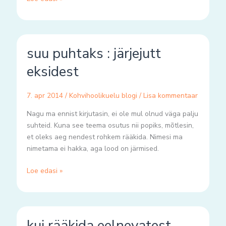
suu
suu puhtaks : järjejutt
puhtaks
:
eksidest
järjejutt
eksidest
7. apr 2014
/
Kohvihoolikuelu blogi
/
Lisa kommentaar
Nagu ma ennist kirjutasin, ei ole mul olnud väga palju
suhteid. Kuna see teema osutus nii popiks, mõtlesin,
et oleks aeg nendest rohkem rääkida. Nimesi ma
nimetama ei hakka, aga lood on järmised.
Loe edasi »
kui
kui rääkida eelnevatest
rääkida