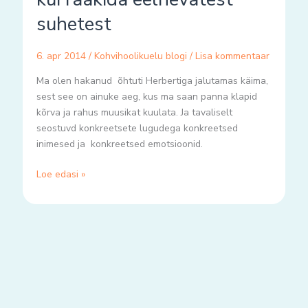
eelnevatest
suhetest
suhetest
6. apr 2014
/
Kohvihoolikuelu blogi
/
Lisa kommentaar
Ma olen hakanud õhtuti Herbertiga jalutamas käima,
sest see on ainuke aeg, kus ma saan panna klapid
kõrva ja rahus muusikat kuulata. Ja tavaliselt
seostuvd konkreetsete lugudega konkreetsed
inimesed ja konkreetsed emotsioonid.
Loe edasi »