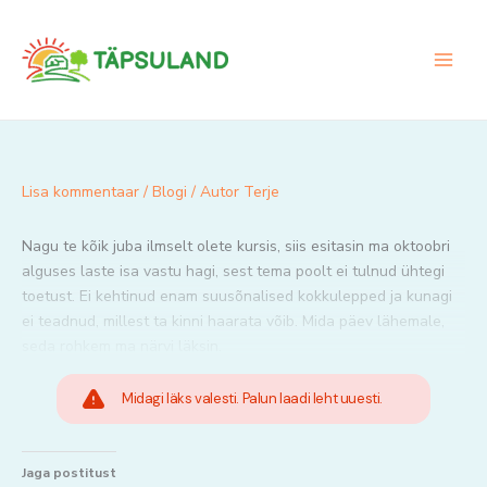
Skip
to
content
Lisa kommentaar
/
Blogi
/ Autor
Terje
Nagu te kõik juba ilmselt olete kursis, siis esitasin ma oktoobri
alguses laste isa vastu hagi, sest tema poolt ei tulnud ühtegi
toetust. Ei kehtinud enam suusõnalised kokkulepped ja kunagi
ei teadnud, millest ta kinni haarata võib. Mida päev lähemale,
seda rohkem ma närvi läksin.
Midagi läks valesti. Palun laadi leht uuesti.
Jaga postitust