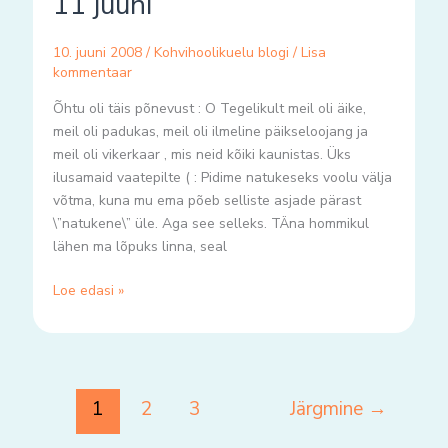
11 juuni
juuni
10. juuni 2008
/
Kohvihoolikuelu blogi
/
Lisa
kommentaar
Õhtu oli täis põnevust : O Tegelikult meil oli äike,
meil oli padukas, meil oli ilmeline päikseloojang ja
meil oli vikerkaar , mis neid kõiki kaunistas. Üks
ilusamaid vaatepilte ( : Pidime natukeseks voolu välja
võtma, kuna mu ema põeb selliste asjade pärast
\”natukene\” üle. Aga see selleks. TÄna hommikul
lähen ma lõpuks linna, seal
Loe edasi »
1
2
3
Järgmine
→