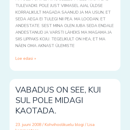
TULEVADKI. POLE JUST VIIMASEL AJAL ÜLDSE
KORRALIKULT MAGADA SAANUD JA MA USUN, ET
SEDA AEGA EI TULEGI NII PEA. MA LOODAN, ET
ANDESTATE. SEST MINA OLEN JUBA SEDA ENDALE
ANDESTANUD JA VARSTI LÄHEKS MA MAGAMA JA
SIIS LIPPAKS KOJU. TEGELIKULT ON HEA, ET MA
NÄEN OMA AKNAST ÜLEMISTE
Loe edasi »
VABADUS
VABADUS ON SEE, KUI
ON
SEE,
SUL POLE MIDAGI
KUI
KAOTADA.
SUL
POLE
MIDAGI
23. juuni 2008
/
Kohvihoolikuelu blogi
/
Lisa
KAOTADA.