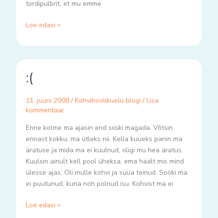
tordipulbrit, et mu emme
Loe edasi »
:
:(
(
11. juuni 2008
/
Kohvihoolikuelu blogi
/
Lisa
kommentaar
Enne kolme ma ajasin end siiski magada. Võtsin
ennast kokku, ma ütleks nii. Kella kuueks panin ma
äratuse ja mida ma ei kuulnud, oligi mu hea äratus.
Kuulsin ainult kell pool üheksa, ema häält mis mind
ülesse ajas. Oli mulle kohvi ja süüa teinud. Sööki ma
ei puutunud, kuna noh polnud isu. Kohvist ma ei
Loe edasi »