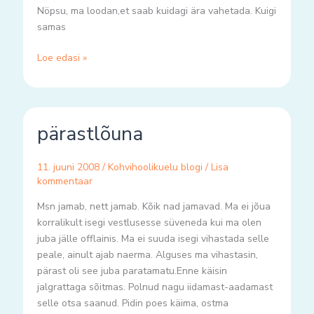
Nöpsu, ma loodan,et saab kuidagi ära vahetada. Kuigi
samas
Loe edasi »
pärastlõuna
pärastlõuna
11. juuni 2008
/
Kohvihoolikuelu blogi
/
Lisa
kommentaar
Msn jamab, nett jamab. Kõik nad jamavad. Ma ei jõua
korralikult isegi vestlusesse süveneda kui ma olen
juba jälle offlainis. Ma ei suuda isegi vihastada selle
peale, ainult ajab naerma. Alguses ma vihastasin,
pärast oli see juba paratamatu.Enne käisin
jalgrattaga sõitmas. Polnud nagu iidamast-aadamast
selle otsa saanud. Pidin poes käima, ostma