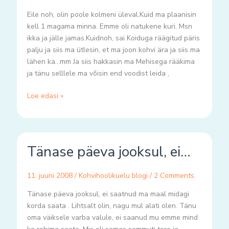
Eile noh, olin poole kolmeni üleval.Kuid ma plaanisin
kell 1 magama minna. Emme oli natukene kuri. Msn
ikka ja jälle jamas.Kuidnoh, sai Koiduga räägitud päris
palju ja siis ma ütlesin, et ma joon kohvi ära ja siis ma
lähen ka…mm Ja siis hakkasin ma Mehisega rääkima
ja tänu selllele ma võisin end voodist leida ,
Loe edasi »
Tänase
Tänase päeva jooksul, ei…
päeva
jooksul,
ei…
11. juuni 2008
/
Kohvihoolikuelu blogi
/
2 Comments
Tänase päeva jooksul, ei saatnud ma maal midagi
korda saata . Lihtsalt olin, nagu mul alati olen. Tänu
oma väiksele varba valule, ei saanud mu emme mind