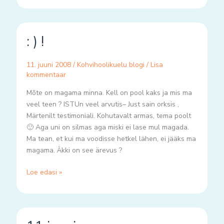
:
: ) !
)
!
11. juuni 2008
/
Kohvihoolikuelu blogi
/
Lisa
kommentaar
Mõte on magama minna. Kell on pool kaks ja mis ma
veel teen ? ISTUn veel arvutis– Just sain orksis ,
Märtenilt testimoniali. Kohutavalt armas, tema poolt
🙂 Aga uni on silmas aga miski ei lase mul magada.
Ma tean, et kui ma voodisse hetkel lähen, ei jääks ma
magama. Äkki on see ärevus ?
Loe edasi »
11