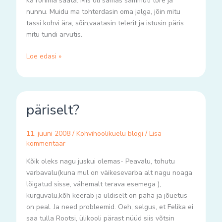
ka rohima saata. Mis oli samas sammuti tore ja
nunnu. Muidu ma tohterdasin oma jalga, jõin mitu
tassi kohvi ära, sõin,vaatasin telerit ja istusin päris
mitu tundi arvutis.
Loe edasi »
päriselt?
päriselt?
11. juuni 2008
/
Kohvihoolikuelu blogi
/
Lisa
kommentaar
Kõik oleks nagu juskui olemas- Peavalu, tohutu
varbavalu(kuna mul on väikesevarba alt nagu noaga
lõigatud sisse, vähemalt terava esemega ),
kurguvalu,kõh keerab ja üldiselt on paha ja jõuetus
on peal. Ja need probleemid. Oeh, selgus, et Felika ei
saa tulla Rootsi, ülikooli pärast nüüd siis võtsin