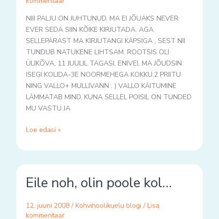
kommentaar
NIII PALJU ON JUHTUNUD. MA EI JÕUAKS NEVER
EVER SEDA SIIN KÕIKE KIRJUTADA. AGA
SELLEPÄRAST MA KIRJUTANGI KÄPSIGA , SEST NII
TUNDUB NATUKENE LIHTSAM. ROOTSIS OLI
ÜLIKÕVA, 11 JUULIL TAGASI. ENIVEI, MA JÕUDSIN
ISEGI KOLIDA-3E NOORMEHEGA KOKKU.2 PRIITU
NING VALLO+ MULLIVANN : ) VALLO KÄITUMINE
LÄMMATAB MIND, KUNA SELLEL POISIL ON TUNDED
MU VASTU JA
Loe edasi »
Eile
Eile noh, olin poole kol…
noh,
olin
poole
12. juuni 2008
/
Kohvihoolikuelu blogi
/
Lisa
kol…
kommentaar