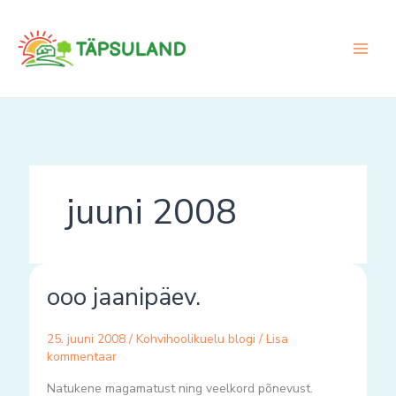
Skip
to
content
juuni 2008
ooo
ooo jaanipäev.
jaanipäev.
25. juuni 2008
/
Kohvihoolikuelu blogi
/
Lisa
kommentaar
Natukene magamatust ning veelkord põnevust.