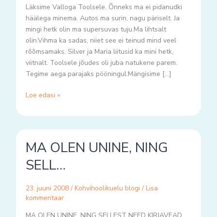
Läksime Valloga Toolsele. Õnneks ma ei pidanudki
häälega minema. Autos ma surin, nagu päriselt. Ja
mingi hetk olin ma supersuvas tuju.Ma lihtsalt
olin.Vihma ka sadas, niiet see ei teinud mind veel
rõõmsamaks. Silver ja Maria liitusid ka mini hetk,
viitnalt. Toolsele jõudes oli juba natukene parem.
Tegime aega parajaks pööningul.Mängisime […]
Loe edasi »
MA
MA OLEN UNINE, NING
OLEN
UNINE,
SELL…
NING
SELL…
23. juuni 2008
/
Kohvihoolikuelu blogi
/
Lisa
kommentaar
MA OLEN UNINE, NING SELLEST NEED KIRJAVEAD