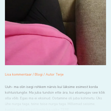
Lisa kommentaar
/
Blogi
/ Autor
Terje
Uuh- ma olin isegi rohkem närvis kui läksime esimest korda
kohtuistungile. Ma juba tundsin ette ära, kui ebamugav see kõik
olla võib. Egas ma ei eksinud. Ootamine oli juba kohmetu. Üks
ühe nurga taga, teine teise nurga taga. Mõlemad seisime,
kuskilt moka otsast kostis ka väike TERE.