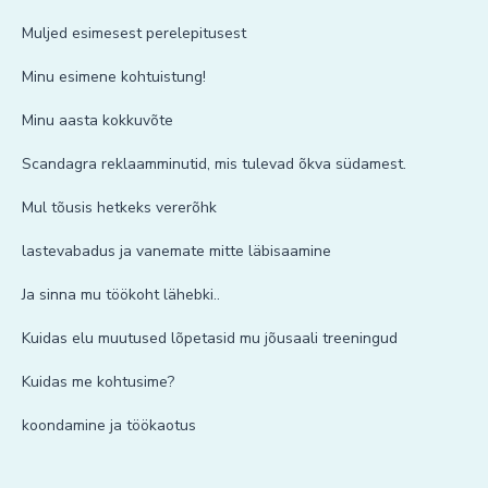
Muljed esimesest perelepitusest
Minu esimene kohtuistung!
Minu aasta kokkuvõte
Scandagra reklaamminutid, mis tulevad õkva südamest.
Mul tõusis hetkeks vererõhk
lastevabadus ja vanemate mitte läbisaamine
Ja sinna mu töökoht lähebki..
Kuidas elu muutused lõpetasid mu jõusaali treeningud
Kuidas me kohtusime?
koondamine ja töökaotus