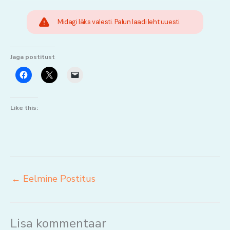
Midagi läks valesti. Palun laadi leht uuesti.
Jaga postitust
Like this:
←
Eelmine Postitus
Lisa kommentaar