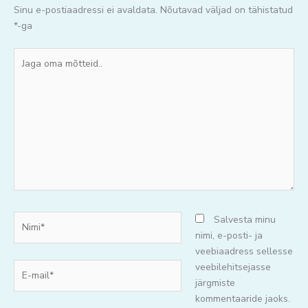
Sinu e-postiaadressi ei avaldata.
Nõutavad väljad on tähistatud
*
-ga
Jaga
oma
mõtteid..
Nimi*
Salvesta minu
nimi, e-posti- ja
veebiaadress sellesse
E-
veebilehitsejasse
mail*
järgmiste
kommentaaride jaoks.