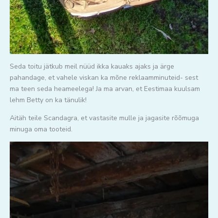
Seda toitu jätkub meil nüüd ikka kauaks ajaks ja ärge
pahandage, et vahele viskan ka mõne reklaamminuteid- sest
ma teen seda heameelega! Ja ma arvan, et Eestimaa kuulsam
lehm Betty on ka tänulik!
Aitäh teile Scandagra, et vastasite mulle ja jagasite rõõmuga
minuga oma tooteid.