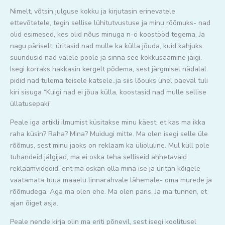
Nimelt, võtsin julguse kokku ja kirjutasin erinevatele
ettevõtetele, tegin sellise lühitutvustuse ja minu rõõmuks- nad
olid esimesed, kes olid nõus minuga n-ö koostööd tegema. Ja
nagu päriselt, üritasid nad mulle ka külla jõuda, kuid kahjuks
suundusid nad valele poole ja sinna see kokkusaamine jäigi.
Isegi korraks hakkasin kergelt põdema, sest järgmisel nädalal
pidid nad tulema teisele katsele..ja siis lõouks ühel päeval tuli
kiri sisuga “Kuigi nad ei jõua külla, koostasid nad mulle sellise
üllatusepaki”
Peale iga artikli ilmumist küsitakse minu käest, et kas ma ikka
raha küsin? Raha? Mina? Muidugi mitte. Ma olen isegi selle üle
rõõmus, sest minu jaoks on reklaam ka ülioluline. Mul küll pole
tuhandeid jälgijad, ma ei oska teha selliseid ahhetavaid
reklaamvideoid, ent ma oskan olla mina ise ja üritan kõigele
vaatamata tuua maaelu linnarahvale lähemale- oma murede ja
rõõmudega. Aga ma olen ehe. Ma olen päris. Ja ma tunnen, et
ajan õiget asja.
Peale nende kirja olin ma eriti põnevil, sest isegi koolitusel