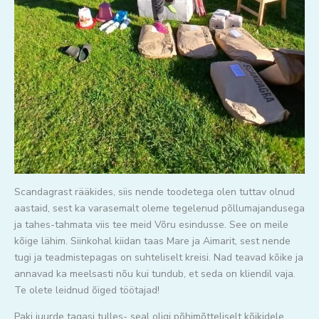
Scandagrast rääkides, siis nende toodetega olen tuttav olnud
aastaid, sest ka varasemalt oleme tegelenud põllumajandusega
ja tahes-tahmata viis tee meid Võru esindusse. See on meile
kõige lähim. Siinkohal kiidan taas Mare ja Aimarit, sest nende
tugi ja teadmistepagas on suhteliselt kreisi. Nad teavad kõike ja
annavad ka meelsasti nõu kui tundub, et seda on kliendil vaja.
Te olete leidnud õiged töötajad!
Paki juurde tagasi tulles- seal oligi põhimõtteliselt kõikidele