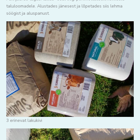
taluloomadele. Alustades jänesest ja lõpetades siis lehma
söögist ja aluspanust.
3 erinevat lakukivi