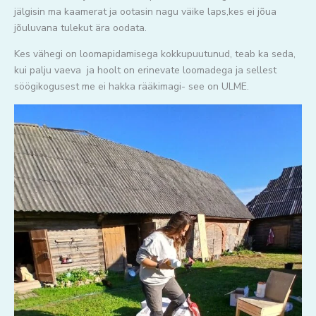
jälgisin ma kaamerat ja ootasin nagu väike laps,kes ei jõua
jõuluvana tulekut ära oodata.
Kes vähegi on loomapidamisega kokkupuutunud, teab ka seda,
kui palju vaeva ja hoolt on erinevate loomadega ja sellest
söögikogusest me ei hakka rääkimagi- see on ULME.