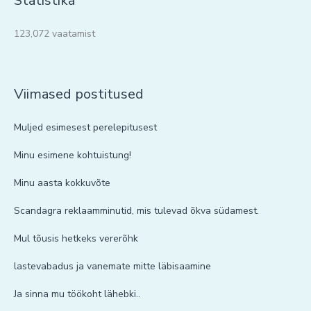
Statistika
123,072 vaatamist
Viimased postitused
Muljed esimesest perelepitusest
Minu esimene kohtuistung!
Minu aasta kokkuvõte
Scandagra reklaamminutid, mis tulevad õkva südamest.
Mul tõusis hetkeks vererõhk
lastevabadus ja vanemate mitte läbisaamine
Ja sinna mu töökoht lähebki..