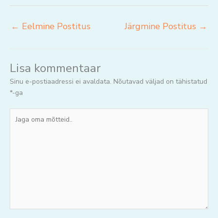
←
Eelmine Postitus
Järgmine Postitus
→
Lisa kommentaar
Sinu e-postiaadressi ei avaldata.
Nõutavad väljad on tähistatud
*
-ga
Jaga
oma
mõtteid..