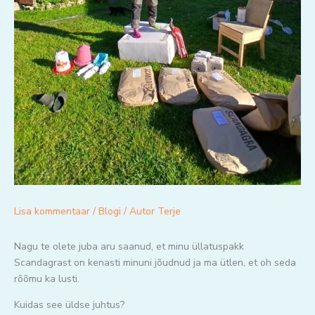
Lisa kommentaar
/
Blogi
/ Autor
Terje
Nagu te olete juba aru saanud, et minu üllatuspakk
Scandagrast on kenasti minuni jõudnud ja ma ütlen, et oh seda
rõõmu ka lusti.
Kuidas see üldse juhtus?