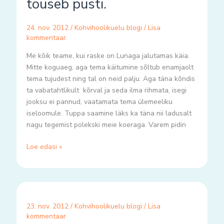
tõuseb püsti.
et
ninagi
24. nov. 2012
/
Kohvihoolikuelu blogi
/
Lisa
tõuseb
kommentaar
püsti.
Me kõik teame, kui raske on Lunaga jalutamas käia.
Mitte koguaeg, aga tema käitumine sõltub enamjaolt
tema tujudest ning tal on neid palju. Aga täna kõndis
ta vabatahtlikult kõrval ja seda ilma rihmata, isegi
jooksu ei pannud, vaatamata tema ülemeeliku
iseloomule. Tuppa saamine läks ka täna nii ladusalt
nagu tegemist polekski meie koeraga. Varem pidin
Loe edasi »
23. nov. 2012
/
Kohvihoolikuelu blogi
/
Lisa
kommentaar