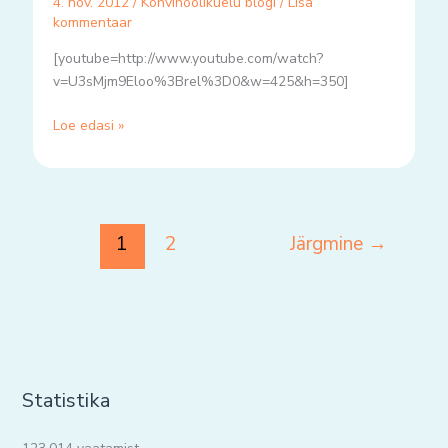
4. nov. 2012
/
Kohvihoolikuelu blogi
/
Lisa
kommentaar
[youtube=http://www.youtube.com/watch?
v=U3sMjm9Eloo%3Brel%3D0&w=425&h=350]
Loe edasi »
1
2
Järgmine
→
Statistika