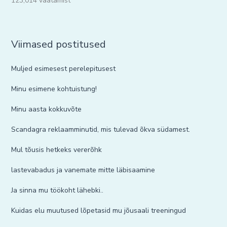
123,014 vaatamist
Viimased postitused
Muljed esimesest perelepitusest
Minu esimene kohtuistung!
Minu aasta kokkuvõte
Scandagra reklaamminutid, mis tulevad õkva südamest.
Mul tõusis hetkeks vererõhk
lastevabadus ja vanemate mitte läbisaamine
Ja sinna mu töökoht lähebki..
Kuidas elu muutused lõpetasid mu jõusaali treeningud