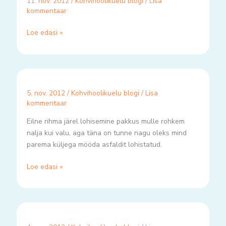
11. nov. 2012
/
Kohvihoolikuelu blogi
/
Lisa
kommentaar
Loe edasi »
5. nov. 2012
/
Kohvihoolikuelu blogi
/
Lisa
kommentaar
Eilne rihma järel lohisemine pakkus mulle rohkem
nalja kui valu, aga täna on tunne nagu oleks mind
parema küljega mööda asfaldit lohistatud.
Loe edasi »