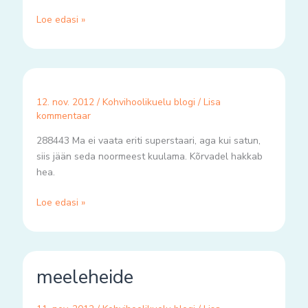
Loe edasi »
12. nov. 2012
/
Kohvihoolikuelu blogi
/
Lisa
kommentaar
288443 Ma ei vaata eriti superstaari, aga kui satun,
siis jään seda noormeest kuulama. Kõrvadel hakkab
hea.
Loe edasi »
meeleheide
meeleheide