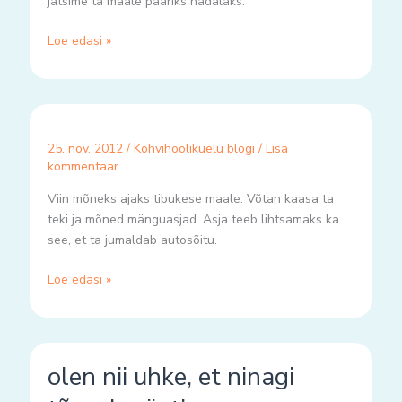
jätsime ta maale paariks nädalaks.
Loe edasi »
25. nov. 2012
/
Kohvihoolikuelu blogi
/
Lisa
kommentaar
Viin mõneks ajaks tibukese maale. Võtan kaasa ta
teki ja mõned mänguasjad. Asja teeb lihtsamaks ka
see, et ta jumaldab autosõitu.
Loe edasi »
olen
olen nii uhke, et ninagi
nii
uhke,