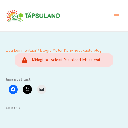
Skip
to
content
Lisa kommentaar
/
Blogi
/ Autor
Kohvihoolikuelu blogi
Midagi läks valesti. Palun laadi leht uuesti.
Jaga postitust
Like this: