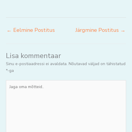
←
Eelmine Postitus
Järgmine Postitus
→
Lisa kommentaar
Sinu e-postiaadressi ei avaldata.
Nõutavad väljad on tähistatud
*
-ga
Jaga
oma
mõtteid..