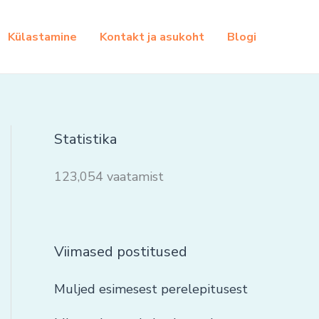
Külastamine
Kontakt ja asukoht
Blogi
Statistika
123,054 vaatamist
Viimased postitused
Muljed esimesest perelepitusest