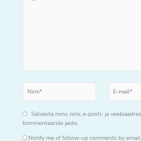
oma
mõtteid..
Nimi*
E-
mail*
Salvesta minu nimi, e-posti- ja veebiaadres
kommentaaride jaoks.
Notify me of follow-up comments by email