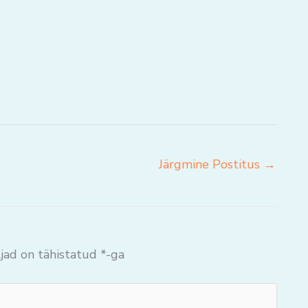
Järgmine Postitus
→
jad on tähistatud
*
-ga