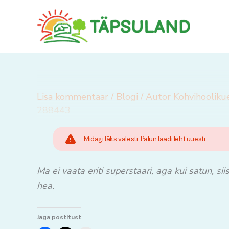
Skip
to
content
Lisa kommentaar
/
Blogi
/ Autor
Kohvihooliku
288443
Midagi läks valesti. Palun laadi leht uuesti.
Ma ei vaata eriti superstaari, aga kui satun, 
hea.
Jaga postitust