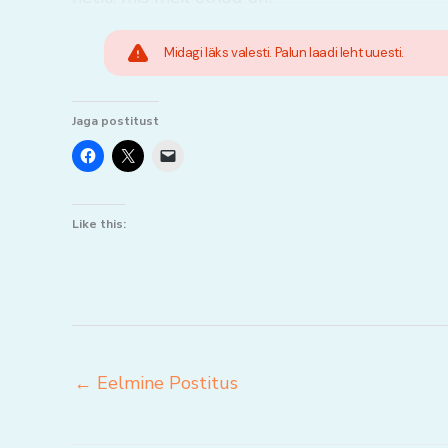
Midagi läks valesti. Palun laadi leht uuesti.
Jaga postitust
Like this:
←
Eelmine Postitus