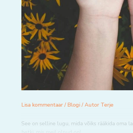
Lisa kommentaar
/
Blogi
/ Autor
Terje
See on selline lugu, mida võiks rääkida oma l
hetki, mis meil olnud on!