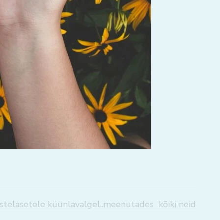
astelasetele küünlavalgel..meenutades kõiki neid