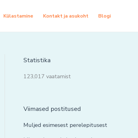
Külastamine
Kontakt ja asukoht
Blogi
Statistika
123,017 vaatamist
Viimased postitused
Muljed esimesest perelepitusest