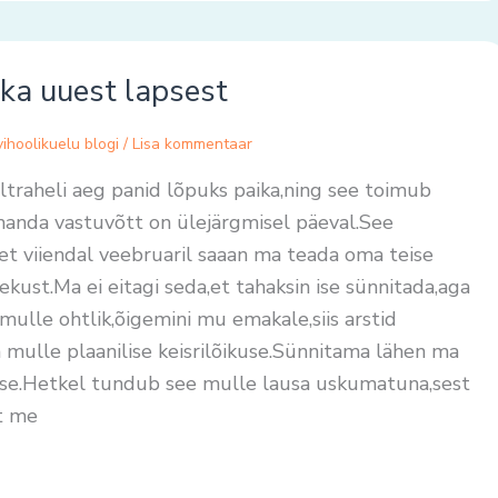
ka uuest lapsest
ihoolikuelu blogi
/
Lisa kommentaar
traheli aeg panid lõpuks paika,ning see toimub
nda vastuvõtt on ülejärgmisel päeval.See
et viiendal veebruaril saaan ma teada oma teise
ekust.Ma ei eitagi seda,et tahaksin ise sünnitada,aga
mulle ohtlik,õigemini mu emakale,siis arstid
 mulle plaanilise keisrilõikuse.Sünnitama lähen ma
sse.Hetkel tundub see mulle lausa uskumatuna,sest
t me