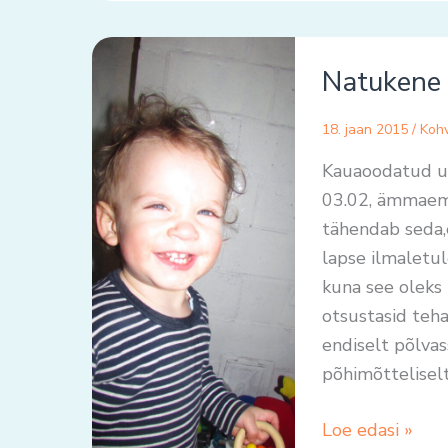
Natukene
Natukene 
ka
uuest
18. jaan 2015
/
Kohv
lapsest
Kauaoodatud ul
03.02, ämmaema
tähendab seda,
lapse ilmaletul
kuna see oleks 
otsustasid teha
endiselt põlva
põhimõttelisel
Loe edasi »