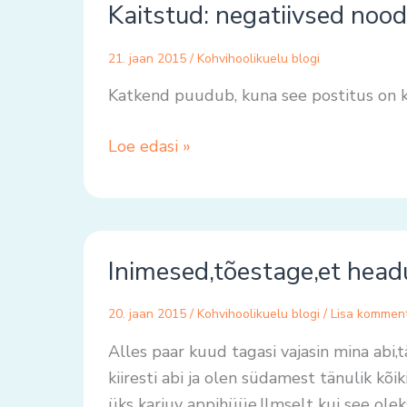
Kaitstud: negatiivsed nood
negatiivsed
noodid
21. jaan 2015
/
Kohvihoolikuelu blogi
Katkend puudub, kuna see postitus on k
Loe edasi »
Inimesed,tõestage,et
Inimesed,tõestage,et head
headus
pole
20. jaan 2015
/
Kohvihoolikuelu blogi
/
Lisa kommen
kuskile
kadunud.
Alles paar kuud tagasi vajasin mina abi,
kiiresti abi ja olen südamest tänulik kõi
üks karjuv appihüüe.Ilmselt kui see olek