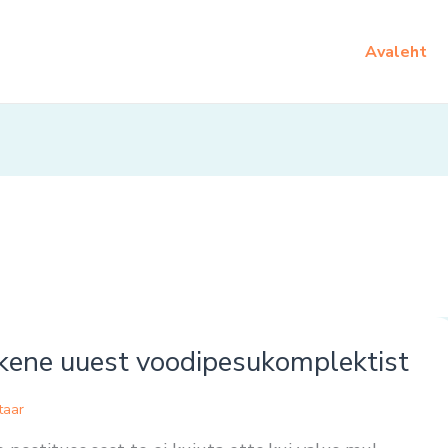
Avaleht
ukene uuest voodipesukomplektist
taar