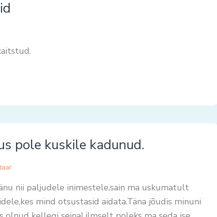
id
aitstud.
us pole kuskile kadunud.
taar
tänu nii paljudele inimestele,sain ma uskumatult
kidele,kes mind otsustasid aidata.Täna jõudis minuni
s olnud kellegi seinal,ilmselt poleks ma seda ise