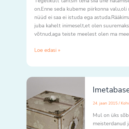
Tegelikult tahtsin teha siia ühe halamis
voodipesukomplektist
on.Enne seda kubeme piirkonna valu,oli 
nüüd ei saa ei istuda ega astuda.Rääkim
juba kahelt inimeselt,et olen suuremaks
võtnud,aga teiste meelest olen ma meel
Loe edasi »
Imetabased
Imetabase
kaardid
24. jaan 2015
/
Kohv
Mul on üks sõbe
meisterdanud ja