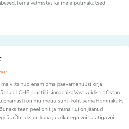
tabased.Tema valmistas ka meie pulmakutsed
t
taar
ma viitsinud enam oma päevamenüüsi kirja
ätnud LCHF elustiili sinnapaika.Vastupidiselt.Ostan
oitu.Enamasti on mu meüü suht-koht sama.Hommikuks
 lõunaks teen peekonit ja muna.Kui on jäänud
egi ära.Õhtuks on kana juurikatega või salatiga,või