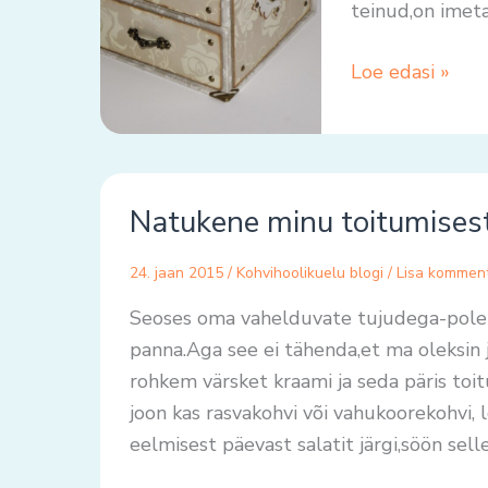
teinud,on ime
Loe edasi »
Natukene
Natukene minu toitumises
minu
toitumisest
24. jaan 2015
/
Kohvihoolikuelu blogi
/
Lisa kommen
Seoses oma vahelduvate tujudega-pole 
panna.Aga see ei tähenda,et ma oleksin j
rohkem värsket kraami ja seda päris t
joon kas rasvakohvi või vahukoorekohvi,
eelmisest päevast salatit järgi,söön sell