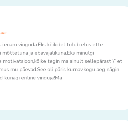
taar
tsi enam vinguda.Eks kõikidel tuleb elus ette
 mõttetuna ja ebavajalikuna.Eks minulgi
 motivatsioon,kõike tegin ma ainult sellepärast \” et
us mu päevad.See oli päris kurnav,kogu aeg nägin
ud kunagi eriline vinguja!Ma