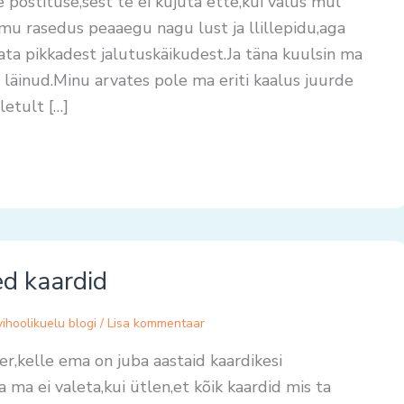
e postituse,sest te ei kujuta ette,kui valus mul
mu rasedus peaaegu nagu lust ja llillepidu,aga
ata pikkadest jalutuskäikudest.Ja täna kuulsin ma
 läinud.Minu arvates pole ma eriti kaalus juurde
etult […]
d kaardid
ihoolikuelu blogi
/
Lisa kommentaar
r,kelle ema on juba aastaid kaardikesi
 ma ei valeta,kui ütlen,et kõik kaardid mis ta