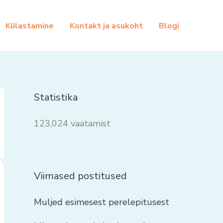
Külastamine
Kontakt ja asukoht
Blogi
Statistika
123,024 vaatamist
Viimased postitused
Muljed esimesest perelepitusest