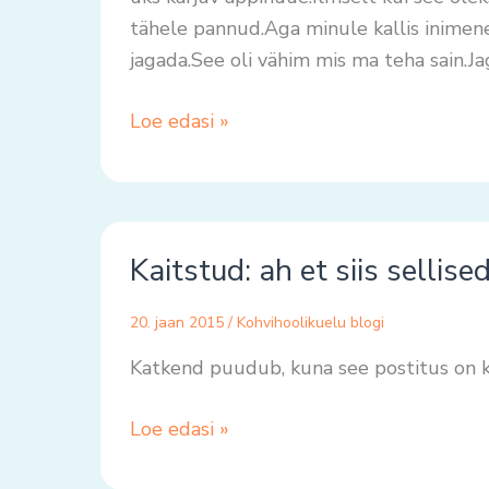
tähele pannud.Aga minule kallis inimen
jagada.See oli vähim mis ma teha sain.Ja
Loe edasi »
Kaitstud:
Kaitstud: ah et siis sellise
ah
et
20. jaan 2015
/
Kohvihoolikuelu blogi
siis
sellised
Katkend puudub, kuna see postitus on k
suhted.
Loe edasi »