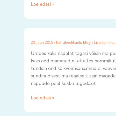
Loe edasi »
23. jaan 2015
/
Kohvihoolikuelu blogi
/
Lisa kommen
Umbes kaks nädalat tagasi võisin ma per
kaks ööd maganud nii,et alles hommikul
tundsin end kõikvõimsana,mind ei vaevan
sündinud,sest ma reaalselt sain magada.
näppude peal kokku lugeda,et
Loe edasi »