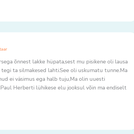
taar
sega õnnest lakke hüpata,sest mu pisikene oli lausa
 tegi ta silmakesed lahti.See oli uskumatu tunne.Ma
ud ei väsimus ega halb tuju,Ma olin uuesti
Paul Herberti lühikese elu jooksul võin ma endiselt