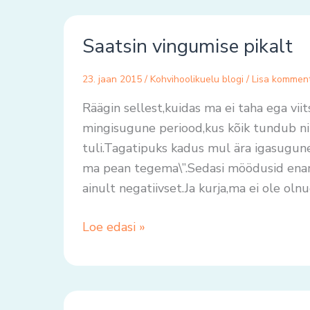
Saatsin
Saatsin vingumise pikalt
vingumise
pikalt
23. jaan 2015
/
Kohvihoolikuelu blogi
/
Lisa kommen
Räägin sellest,kuidas ma ei taha ega vii
mingisugune periood,kus kõik tundub nii
tuli.Tagatipuks kadus mul ära igasugune
ma pean tegema\”.Sedasi möödusid enam
ainult negatiivset.Ja kurja,ma ei ole oln
Loe edasi »
Kaitstud: