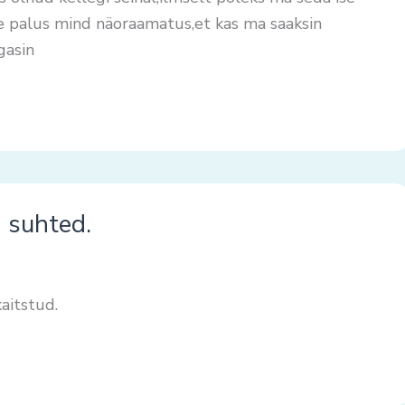
e palus mind näoraamatus,et kas ma saaksin
gasin
d suhted.
aitstud.