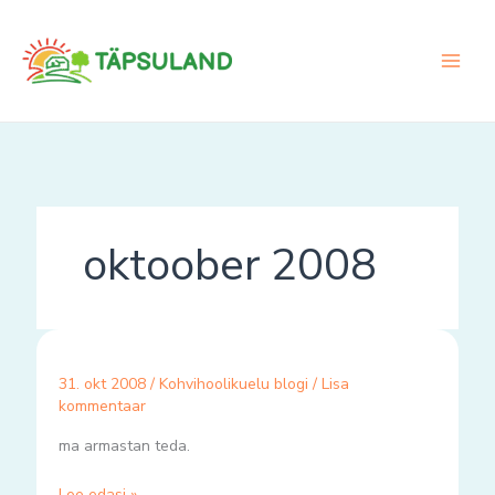
Skip
to
content
oktoober 2008
31. okt 2008
/
Kohvihoolikuelu blogi
/
Lisa
kommentaar
ma armastan teda.
Loe edasi »