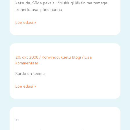
katsuda. Süda peksis ; *Muidugi läksin ma temaga
trenni kaasa, päris nunnu
Loe edasi »
20. okt 2008
/
Kohvihoolikuelu blogi
/
Lisa
kommentaar
Kardo on teema,
Loe edasi »
..
..