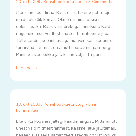
20. okt 2008
/
Kohvihoolikuelu blogi
/
3 Comments
Jõudsime ilusti linna. Kadil oli natukene paha tuju
muidu oli kõik korras. Olime niisama, otsisin
ööbimispaika. Rääkisin indrekuga, mm. Kuna Kardo
nägi meie msn vestlust, mõtles ta natukene juba.
Talle tundus see imelik aga ma võin käsi südamel
tunnistada, et meil on ainult sõbrasuhe ja nii ongi.
Panime asjad kokku ja läksime välja. Ta pani
Loe edasi »
19. okt 2008
/
Kohvihoolikuelu blogi
/
Lisa
kommentaar
Eile õhtu koosnes jällegi kaardimängust. Mitte ainult
ühest vaid mitmest mitmest. Käisime jälle jalutamas,
peaaegu, et seda samat teed. Freddy on vist lõpuks