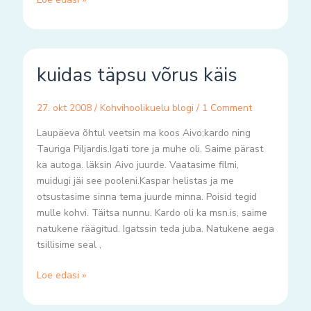
kuidas
kuidas täpsu võrus käis
täpsu
võrus
käis
27. okt 2008
/
Kohvihoolikuelu blogi
/
1 Comment
Laupäeva õhtul veetsin ma koos Aivo;kardo ning
Tauriga Piljardis.Igati tore ja muhe oli. Saime pärast
ka autoga. läksin Aivo juurde. Vaatasime filmi,
muidugi jäi see pooleni.Kaspar helistas ja me
otsustasime sinna tema juurde minna. Poisid tegid
mulle kohvi. Täitsa nunnu. Kardo oli ka msn.is, saime
natukene räägitud. Igatssin teda juba. Natukene aega
tsillisime seal ,
Loe edasi »