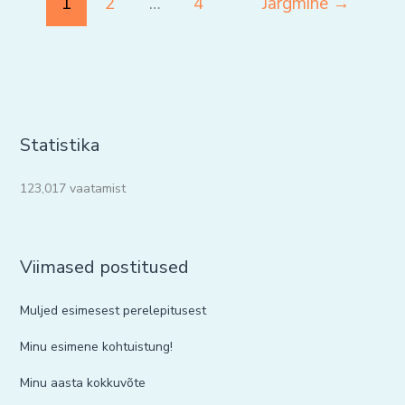
1
2
…
4
Järgmine
→
Statistika
123,017 vaatamist
Viimased postitused
Muljed esimesest perelepitusest
Minu esimene kohtuistung!
Minu aasta kokkuvõte