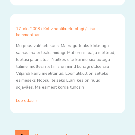
17. okt 2008
/
Kohvihoolikuelu blogi
/
Lisa
kommentaar
Mu peas valitseb kaos. Ma nagu teaks kõike aga
samas ma ei teaks midagi. Mul on niii palju mõttetid,
lootusi ja unistusi. Näitkes eile kui me siia autoga
tulime, mõtlesin ,et mis on mind kunagi üldse siia
Viljandi kanti meelitanud. Loomulikult on selleks
esimeseks Nöpsu, teiseks Elari, kes on nüüd
sõjaväes. Ma esimest korda tundsin
Loe edasi »