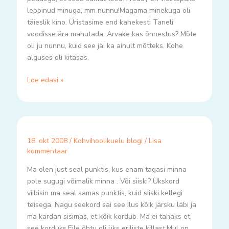
leppinud minuga, mm nunnu!Magama minekuga oli
täieslik kino. Üristasime end kahekesti Taneli
voodisse ära mahutada. Arvake kas õnnestus? Mõte
oli ju nunnu, kuid see jäi ka ainult mõtteks. Kohe
alguses oli kitasas,
Loe edasi »
18. okt 2008
/
Kohvihoolikuelu blogi
/
Lisa
kommentaar
Ma olen just seal punktis, kus enam tagasi minna
pole sugugi võimalik minna . Või siiski? Ükskord
viibisin ma seal samas punktis, kuid siiski kellegi
teisega. Nagu seekord sai see ilus kõik järsku läbi ja
ma kardan sisimas, et kõik kordub. Ma ei tahaks et
see korduks.Eile õhtu oli üks eriliste killast.Mul on