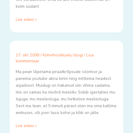
kolm südant
Loe edasi »
17. okt 2008
/
Kohvihoolikuelu blogi
/
Lisa
kommentaar
Ma pean lõpetama piraatkrõpsude söömise ja
panema youtube akna kinni ning mõtlema headest
asjadsest. Muidugi on hakanud siin vihma sadama,
mis on samas ka niivõrd meeldiv. Sobib igastahes mu
tujuga, mu meeleoluga, mu hetkelise meeleoluga.
Sest ma tean, et 5 minuti pärast olen ma oma kallima
embuses, või joon tassi kohvi ja kõik on jälle
Loe edasi »