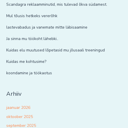
Scandagra reklaamminutid, mis tulevad õkva südamest.
Mul tõusis hetkeks vererõhk
lastevabadus ja vanemate mitte läbisaamine
Ja sinna mu töökoht lähebki..
Kuidas elu muutused lõpetasid mu jõusaali treeningud
Kuidas me kohtusime?
koondamine ja töökaotus
Arhiiv
jaanuar 2026
oktoober 2025
september 2025