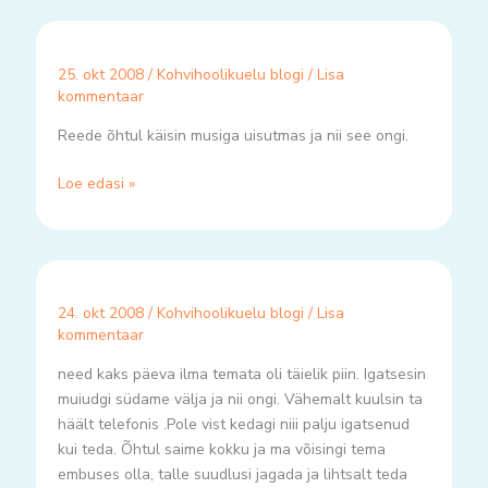
25. okt 2008
/
Kohvihoolikuelu blogi
/
Lisa
kommentaar
Reede õhtul käisin musiga uisutmas ja nii see ongi.
Loe edasi »
24. okt 2008
/
Kohvihoolikuelu blogi
/
Lisa
kommentaar
need kaks päeva ilma temata oli täielik piin. Igatsesin
muiudgi südame välja ja nii ongi. Vähemalt kuulsin ta
häält telefonis .Pole vist kedagi niii palju igatsenud
kui teda. Õhtul saime kokku ja ma võisingi tema
embuses olla, talle suudlusi jagada ja lihtsalt teda