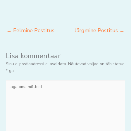
←
Eelmine Postitus
Järgmine Postitus
→
Lisa kommentaar
Sinu e-postiaadressi ei avaldata.
Nõutavad väljad on tähistatud
*
-ga
Jaga
oma
mõtteid..