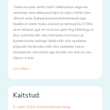
Teate,ma pole ammu teile rääkinud,kui väga ma
armastan oma abikaasat,lapsi ja sõpru.Vahel olen
võtnud seda (kahjuks)enesestmõistetavalt,aga
teadke,et olete mulle olulised ja tähtsad,ALATI.Mis
sii,et viimasel ajal on nii kiired ajad ning kõikidega ei
jõua suhelda,võib-olla helistame kord kuus ja
küsime,kuidas kellegil läheb,võib-olla vestleme
põgusalt facebookis,võib-olla saadame harva
teineteisele sõnumeid-aga õnneks ma tean,et see
sõprus ei kao
Loe edasi »
Kaitstud:
Kaitstud:
8. veebr 2015
/
Kohvihoolikuelu blogi