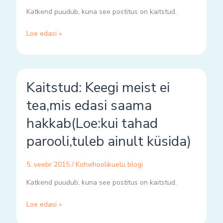
Katkend puudub, kuna see postitus on kaitstud.
Loe edasi »
Kaitstud:
Kaitstud: Keegi meist ei
Keegi
meist
tea,mis edasi saama
ei
hakkab(Loe:kui tahad
tea,mis
edasi
parooli,tuleb ainult küsida)
saama
hakkab(Loe:kui
5. veebr 2015
/
Kohvihoolikuelu blogi
tahad
parooli,tuleb
Katkend puudub, kuna see postitus on kaitstud.
ainult
küsida)
Loe edasi »