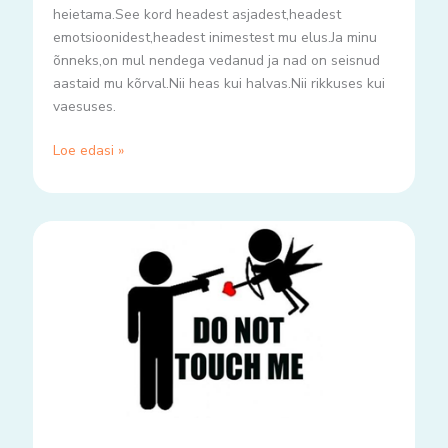
heietama.See kord headest asjadest,headest
emotsioonidest,headest inimestest mu elus.Ja minu
õnneks,on mul nendega vedanud ja nad on seisnud
aastaid mu kõrval.Nii heas kui halvas.Nii rikkuses kui
vaesuses.
Loe edasi »