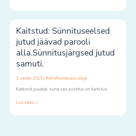
Kaitstud:
Kaitstud: Sünnituseelsed
Sünnituseelsed
jutud
jutud jäävad parooli
jäävad
alla.Sünnitusjärgsed jutud
parooli
alla.Sünnitusjärgsed
samuti.
jutud
samuti.
1. veebr 2015
/
Kohvihoolikuelu blogi
Katkend puudub, kuna see postitus on kaitstud.
Loe edasi »