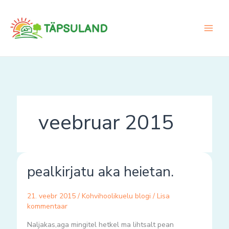
Skip
to
content
veebruar 2015
pealkirjatu
pealkirjatu aka heietan.
aka
heietan.
21. veebr 2015
/
Kohvihoolikuelu blogi
/
Lisa
kommentaar
Naljakas,aga mingitel hetkel ma lihtsalt pean