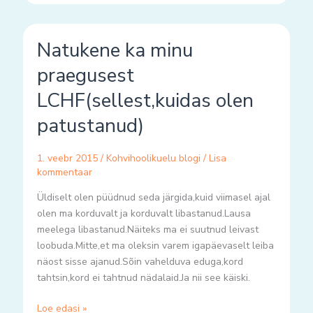
Natukene
Natukene ka minu
ka
minu
praegusest
praegusest
LCHF(sellest,kuidas olen
LCHF(sellest,kuidas
olen
patustanud)
patustanud)
1. veebr 2015
/
Kohvihoolikuelu blogi
/
Lisa
kommentaar
Üldiselt olen püüdnud seda järgida,kuid viimasel ajal
olen ma korduvalt ja korduvalt libastanud.Lausa
meelega libastanud.Näiteks ma ei suutnud leivast
loobuda.Mitte,et ma oleksin varem igapäevaselt leiba
näost sisse ajanud.Sõin vahelduva eduga,kord
tahtsin,kord ei tahtnud nädalaid.Ja nii see käiski.
Loe edasi »