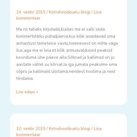
14. veebr 2015
/
Kohvihoolikuelu blogi
/
Lisa
kommentaar
Ma nii tahaks kirjutada,kuidas ma ei salli seda
kommertslikku püha/päeva,kus kõik avaldavad oma
armastust teineteise vastu.Iseenesest on mõte väga
ilus,aga ma ei leia,et kõik armuavaldused peaksid
koonduma ühe päeva alla.Sõbrad ja kallimad on ju
aastate vältel su kõrval.Ja iga jumala peaksime oma
sõpru ja kallimaid ülistama,nendest hoolima ja neid
hindama.
Loe edasi »
10. veebr 2015
/
Kohvihoolikuelu blogi
/
Lisa
kommentaar