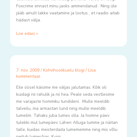
Foxcrime ennast minu jaoks ammendanud . Ning üle
jääb ainult lakke vaatamine ja lootus , et raadio aitab
hädast välja.
Loe edasi »
7. nov. 2009
/
Kohvihoolikuelu blogi
/
Lisa
kommentaar
Eile öösel käisime me väljas jalutamas. Kõik oli
kuidagi nii rahulik ja nii hea. Peale seda vestlesime
me varajaste hommiku tundideni. Mulle meeldib
talveilu, ma armastan lund ning mulle meeldib
lumeilm. Tahaks juba lumes olla. Ja homne päev
tulebki mul lumepäev. Lähen Alluga lumme ja näitan
talle, kuidas meisterdada lumememme ning mis võlu
peitub lumesõjas. Kuigi