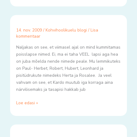
14. nov. 2009
/
Kohvihoolikuelu blogi
/
Lisa
kommentaar
Naljakas on see, et viimasel ajal on mind kummitamas
poisslapse nimed. Ei, ma ei taha VEEL lapsi aga hea
on juba mõelda nende nimede peale. Mu lemmikuteks
on Paul- Herbet, Robert, Hubert, Leonhard ja
pisitüdrukute nimedeks Herta ja Rosalee. Ja veel
vahvam on see, et Kardo muutub iga korraga aina
närvilisemaks ja tasapisi hakkab jub
Loe edasi »