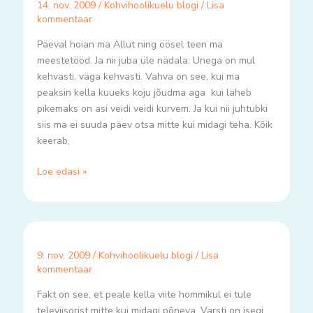
14. nov. 2009
/
Kohvihoolikuelu blogi
/
Lisa
kommentaar
Päeval hoian ma Allut ning öösel teen ma
meestetööd. Ja nii juba üle nädala. Unega on mul
kehvasti, väga kehvasti. Vahva on see, kui ma
peaksin kella kuueks koju jõudma aga kui läheb
pikemaks on asi veidi veidi kurvem. Ja kui nii juhtubki
siis ma ei suuda päev otsa mitte kui midagi teha. Kõik
keerab,
Loe edasi »
9. nov. 2009
/
Kohvihoolikuelu blogi
/
Lisa
kommentaar
Fakt on see, et peale kella viite hommikul ei tule
televiisorist mitte kui midagi põneva. Varsti on isegi