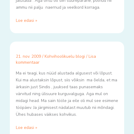
jalutada . Aga õhtu oli siin suurepärane, polnud nii
ammu nii palju naernud ja veelkord korraga.
Loe edasi »
21. nov. 2009
/
Kohvihoolikuelu blogi
/
Lisa
kommentaar
Ma ei teagi, kus nüüd alustada algusest või lõpust.
Kui ma alustaksin lõpust, siis võiksin ma õelda, et ma
ärkasin just Sindis , juuksed taas punasemaks
värvitud ning ülisuure kurguvalguga. Aga mul on
midagi head. Ma sain tööle ja eile oli mul see esimene
tööpäev. Ja järgmisest nädalast muutub nii mõndagi.
Ühes hubases väikses kohvikus.
Loe edasi »