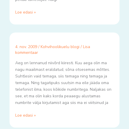
Loe edasi »
4. nov. 2009
/
Kohvihoolikuelu blogi
/
Lisa
kommentaar
Aeg on lennanud niivõrd kiiresti. Kuu aega olin ma
nagu maailmast eraldatud, sõna otsesemas mõttes.
Suhtlesin vaid temaga, siis temaga ning temaga ja
temaga. Ning tagatipuks suutsin ma eile jääda oma
telefonist ilma, koos kõikide numbritega. Naljakas on
see, et ma olin kaks korda peaaegu alustamas
numbrite välja kirjutamist aga siis ma ei viiitsinud ja
Loe edasi »