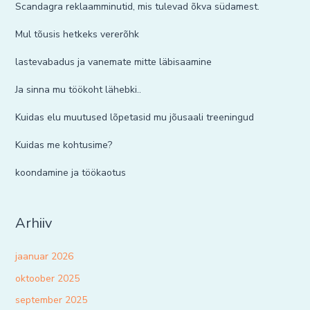
Scandagra reklaamminutid, mis tulevad õkva südamest.
Mul tõusis hetkeks vererõhk
lastevabadus ja vanemate mitte läbisaamine
Ja sinna mu töökoht lähebki..
Kuidas elu muutused lõpetasid mu jõusaali treeningud
Kuidas me kohtusime?
koondamine ja töökaotus
Arhiiv
jaanuar 2026
oktoober 2025
september 2025