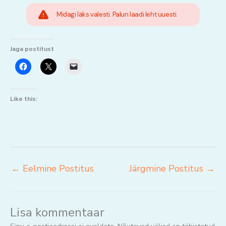
Midagi läks valesti. Palun laadi leht uuesti.
Jaga postitust
Like this:
←
Eelmine Postitus
Järgmine Postitus
→
Lisa kommentaar