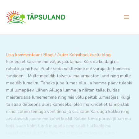
Skip
to
content
Lisa kommentaar
/
Blogi
/ Autor
Kohvihoolikuelu blogi
Eile öösel käisime me väljas jalutamas. Kõik oli kuidagi nii
rahulik ja nii hea. Peale seda vestlesime me varajaste hommiku
tundideni. Mulle meeldib talveilu, ma armastan lund ning mulle
meeldib lumeilm. Tahaks juba lumes olla. Ja homne päev tulebki
mul lumepäev. Lähen Alluga lumme ja näitan talle, kuidas
meisterdada lumememme ning mis võlu peitub lumesõjas. Kuigi
ta saab detsebris alles kaheseks, olen ma kindel,et ta mõistab
mind. Lähen temaga veel linna ja siis saan Kärduga kokku ning
arvatavasti joome me kohvi kuskil. Kolme tunni pärast jõuan ma
koju, saan kolm tundi magada ning sealt hakkabki mu
lapsehoidja roll pihta. Aga ma ei kurda, midagi ka sujub.