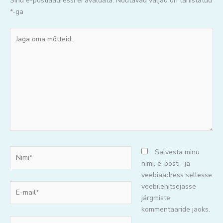
Sinu e-postiaadressi ei avaldata.
Nõutavad väljad on tähistatud
*
-ga
Jaga
oma
mõtteid..
Nimi*
Salvesta minu
nimi, e-posti- ja
veebiaadress sellesse
E-
veebilehitsejasse
mail*
järgmiste
kommentaaride jaoks.
Veebisait