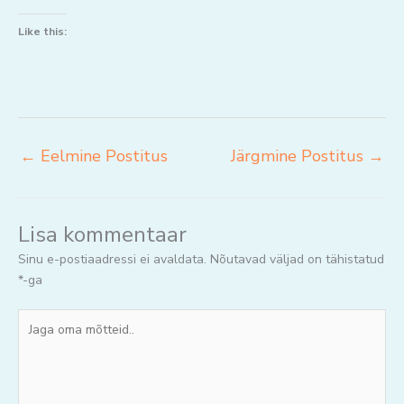
Like this:
←
Eelmine Postitus
Järgmine Postitus
→
Lisa kommentaar
Sinu e-postiaadressi ei avaldata.
Nõutavad väljad on tähistatud
*
-ga
Jaga
oma
mõtteid..