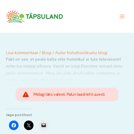
Skip
to
content
Lisa kommentaar
/
Blogi
/ Autor
Kohvihoolikuelu blogi
Fakt on see, et peale kella viite hommikul ei tule televiisorist
mitte kui midagi põneva. Varsti on isegi Foxcrime ennast minu
jaoks ammendanud . Ning üle jääb ainult lakke vaatamine ja
lootus , et raadio aitab hädast välja.
Midagi läks valesti. Palun laadi leht uuesti.
Jaga postitust