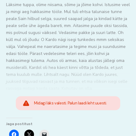
Läksime tuppa, olime niisama, sõime ja jõime kohvi. Istusime veel
ja mingi aeg hakkasime tööle. Mul tuli ehtsa talunaise tunne
peale.Sain hilbud selga, suured saapad jalga ja kindad kätte ja
peale selle ühe ägeda bareti, mm. Aitasime puude oksi tassida,
mis polnud sugusi väiksed. Vedasime pakke ja suuri latte. Oh
küll mul oli jõudu: O Kardo nägi isegi tunkedes mmm seksikas
välja. Vahepeal me naeratasime ja tegime musi ja suundusime
edasi tööle. Pärast vedelesime teleri ees, jõin kohvi ja
hakkasimegi tulema. Autos oli armas, kaia alustas jällegi oma
musideralli, Kardol oli hea käest kinni võtta ja tõdeda, et just
tema kuulub mulle. Lihtsalt nagu. Nüüd olen Kardo juures,
juuksed tilguvad rasvast ja ma tunnen, et ma võiksin isegi selle
rasvaga midagi korda saata. Kohutav on olla.
Midagi läks valesti. Palun laadi leht uuesti.
Jaga postitust