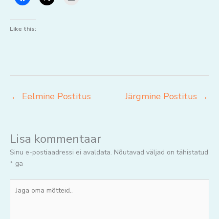
Like this:
←
Eelmine Postitus
Järgmine Postitus
→
Lisa kommentaar
Sinu e-postiaadressi ei avaldata.
Nõutavad väljad on tähistatud
*
-ga
Jaga
oma
mõtteid..