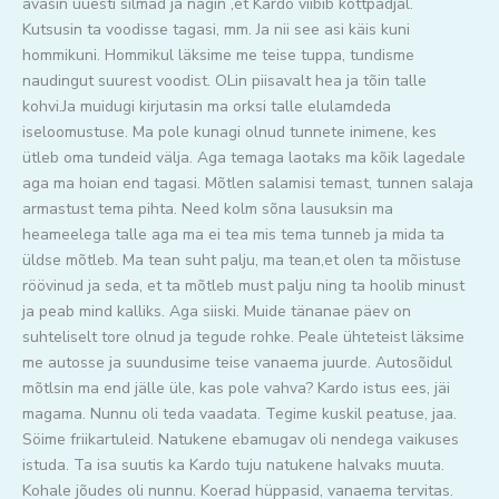
avasin uuesti silmad ja nägin ,et Kardo viibib kottpadjal.
Kutsusin ta voodisse tagasi, mm. Ja nii see asi käis kuni
hommikuni. Hommikul läksime me teise tuppa, tundisme
naudingut suurest voodist. OLin piisavalt hea ja tõin talle
kohvi.Ja muidugi kirjutasin ma orksi talle elulamdeda
iseloomustuse. Ma pole kunagi olnud tunnete inimene, kes
ütleb oma tundeid välja. Aga temaga laotaks ma kõik lagedale
aga ma hoian end tagasi. Mõtlen salamisi temast, tunnen salaja
armastust tema pihta. Need kolm sõna lausuksin ma
heameelega talle aga ma ei tea mis tema tunneb ja mida ta
üldse mõtleb. Ma tean suht palju, ma tean,et olen ta mõistuse
röövinud ja seda, et ta mõtleb must palju ning ta hoolib minust
ja peab mind kalliks. Aga siiski. Muide tänanae päev on
suhteliselt tore olnud ja tegude rohke. Peale ühteteist läksime
me autosse ja suundusime teise vanaema juurde. Autosõidul
mõtlsin ma end jälle üle, kas pole vahva? Kardo istus ees, jäi
magama. Nunnu oli teda vaadata. Tegime kuskil peatuse, jaa.
Söime friikartuleid. Natukene ebamugav oli nendega vaikuses
istuda. Ta isa suutis ka Kardo tuju natukene halvaks muuta.
Kohale jõudes oli nunnu. Koerad hüppasid, vanaema tervitas.