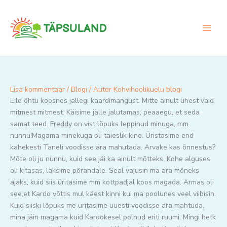
Skip
to
content
Lisa kommentaar
/
Blogi
/ Autor
Kohvihoolikuelu blogi
Eile õhtu koosnes jällegi kaardimängust. Mitte ainult ühest vaid
mitmest mitmest. Käisime jälle jalutamas, peaaegu, et seda
samat teed. Freddy on vist lõpuks leppinud minuga, mm
nunnu!Magama minekuga oli täieslik kino. Üristasime end
kahekesti Taneli voodisse ära mahutada. Arvake kas õnnestus?
Mõte oli ju nunnu, kuid see jäi ka ainult mõtteks. Kohe alguses
oli kitasas, läksime põrandale. Seal vajusin ma ära mõneks
ajaks, kuid siis üritasime mm kottpadjal koos magada. Armas oli
see,et Kardo võttis mul käest kinni kui ma poolunes veel viibisin.
Kuid siiski lõpuks me üritasime uuesti voodisse ära mahtuda,
mina jäin magama kuid Kardokesel polnud eriti ruumi. Mingi hetk