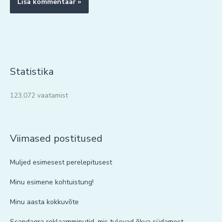
Statistika
123,072 vaatamist
Viimased postitused
Muljed esimesest perelepitusest
Minu esimene kohtuistung!
Minu aasta kokkuvõte
Scandagra reklaamminutid, mis tulevad õkva südamest.