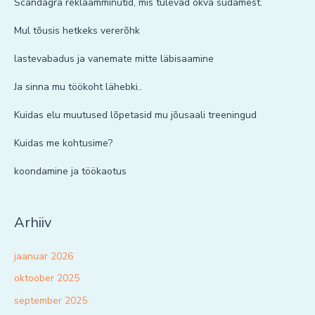
Scandagra reklaamminutid, mis tulevad õkva südamest.
Mul tõusis hetkeks vererõhk
lastevabadus ja vanemate mitte läbisaamine
Ja sinna mu töökoht lähebki..
Kuidas elu muutused lõpetasid mu jõusaali treeningud
Kuidas me kohtusime?
koondamine ja töökaotus
Arhiiv
jaanuar 2026
oktoober 2025
september 2025