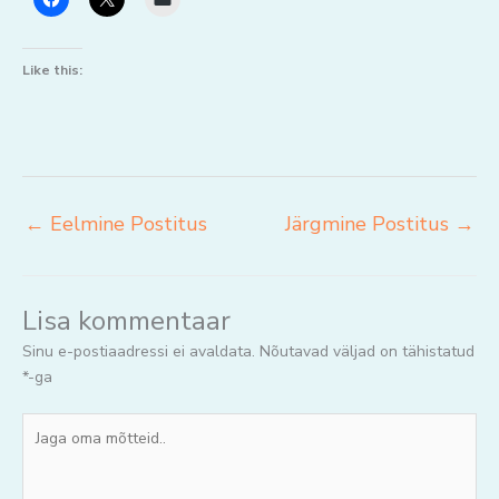
Like this:
←
Eelmine Postitus
Järgmine Postitus
→
Lisa kommentaar
Sinu e-postiaadressi ei avaldata.
Nõutavad väljad on tähistatud
*
-ga
Jaga
oma
mõtteid..