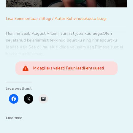
Lisa kommentaar
/
Blogi
/ Autor
Kohvihoolikuelu blogi
Homme saab August Villemi sünnist juba kuu aega.Olen
seljatanud keisriarmist tekkinud põletiku ning rinnapõletiku
laadse asja.See oli mu elus kõige valusam aeg.Piimapaisust ei
hakka ma rääkimagi.
Midagi läks valesti. Palun laadi leht uuesti.
Jaga postitust
Like this: