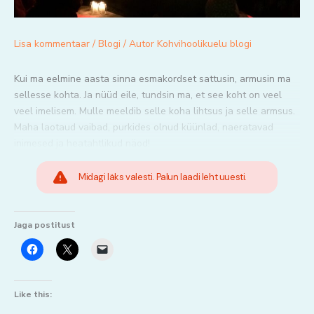
Lisa kommentaar
/
Blogi
/ Autor
Kohvihoolikuelu blogi
Kui ma eelmine aasta sinna esmakordset sattusin, armusin ma
sellesse kohta. Ja nüüd eile, tundsin ma, et see koht on veel
veel imelisem. Mulle meeldib selle koha lihtsus ja selle armsus.
Maha laotaud vaibad, purkides olnud küünlad, naeratavad
inimesed ja heatahtlikud näod!
Midagi läks valesti. Palun laadi leht uuesti.
Jaga postitust
Like this: