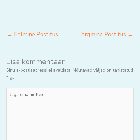
←
Eelmine Postitus
Järgmine Postitus
→
Lisa kommentaar
Sinu e-postiaadressi ei avaldata.
Nõutavad väljad on tähistatud
*
-ga
Jaga
oma
mõtteid..