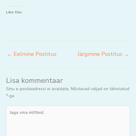
Like this:
←
Eelmine Postitus
Järgmine Postitus
→
Lisa kommentaar
Sinu e-postiaadressi ei avaldata.
Nõutavad väljad on tähistatud
*
-ga
Jaga
oma
mõtteid..