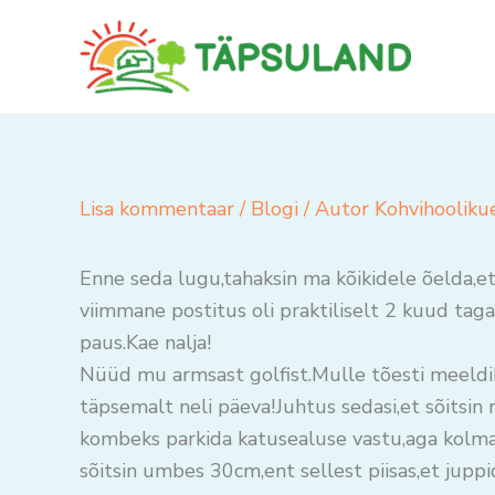
Skip
to
content
Lisa kommentaar
/
Blogi
/ Autor
Kohvihooliku
Enne seda lugu,tahaksin ma kõikidele õelda,e
viimmane postitus oli praktiliselt 2 kuud taga
paus.Kae nalja!
Nüüd mu armsast golfist.Mulle tõesti meeldi
täpsemalt neli päeva!Juhtus sedasi,et sõitsi
kombeks parkida katusealuse vastu,aga kolmap
sõitsin umbes 30cm,ent sellest piisas,et jupp