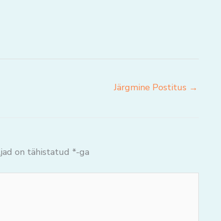
Järgmine Postitus
→
jad on tähistatud
*
-ga