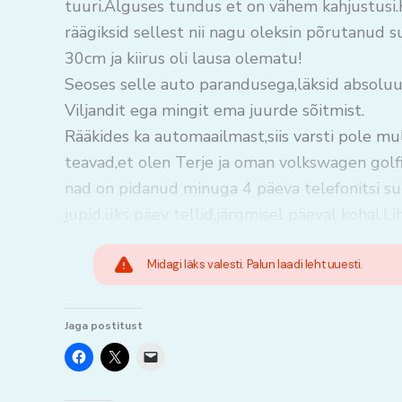
tuuri.Alguses tundus et on vähem kahjustusi.K
räägiksid sellest nii nagu oleksin põrutanud s
30cm ja kiirus oli lausa olematu!
Seoses selle auto parandusega,läksid absoluu
Viljandit ega mingit ema juurde sõitmist.
Rääkides ka automaailmast,siis varsti pole mu
teavad,et olen Terje ja oman volkswagen golfi.T
nad on pidanud minuga 4 päeva telefonitsi su
jupid,üks päev tellid,järgmisel päeval kohal.L
Midagi läks valesti. Palun laadi leht uuesti.
Jaga postitust