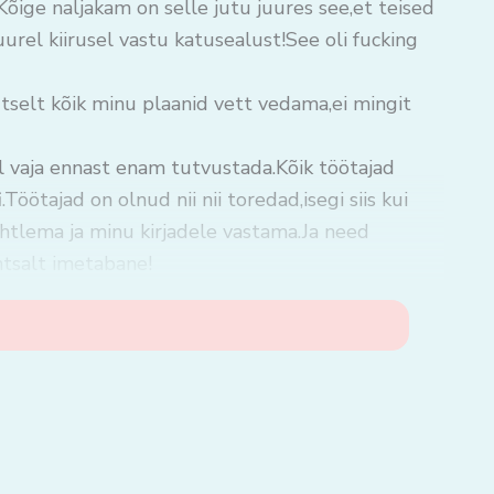
õige naljakam on selle jutu juures see,et teised
uurel kiirusel vastu katusealust!See oli fucking
tselt kõik minu plaanid vett vedama,ei mingit
l vaja ennast enam tutvustada.Kõik töötajad
öötajad on olnud nii nii toredad,isegi siis kui
htlema ja minu kirjadele vastama.Ja need
ihtsalt imetabane!