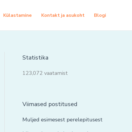
Külastamine
Kontakt ja asukoht
Blogi
Statistika
123,072 vaatamist
Viimased postitused
Muljed esimesest perelepitusest