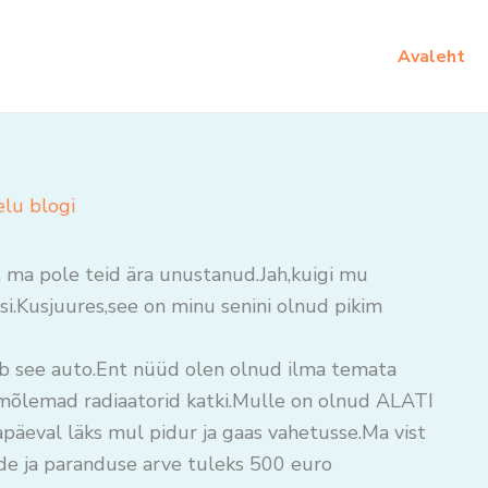
Avaleht
elu blogi
t ma pole teid ära unustanud.Jah,kuigi mu
si.Kusjuures,see on minu senini olnud pikim
b see auto.Ent nüüd olen olnud ilma temata
n mõlemad radiaatorid katki.Mulle on olnud ALATI
äeval läks mul pidur ja gaas vahetusse.Ma vist
ide ja paranduse arve tuleks 500 euro