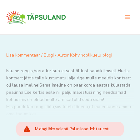
Skip
to
content
Lisa kommentaar
/
Blogi
/ Autor
Kohvihoolikuelu blogi
Istume rongis,härra turtsub eilsest õhtust saadik.Ilmselt Hurtsi
kontsert jättis talle kustumatu jälje.Aga mulle meeldis,kontsert
oli lausa imeline!Sama imeline on paar korda aastas külastada
pealinna.Eile kerkis esile nii palju mälestusi ning needsamad
kohad,mis on olnud mulle armsad,olid seda siiani!
Mis puudutab rongisõitu,siis tuleb tõdeda,et ma ei tunne ammu
oma tagumikku.
Midagi läks valesti. Palun laadi leht uuesti.