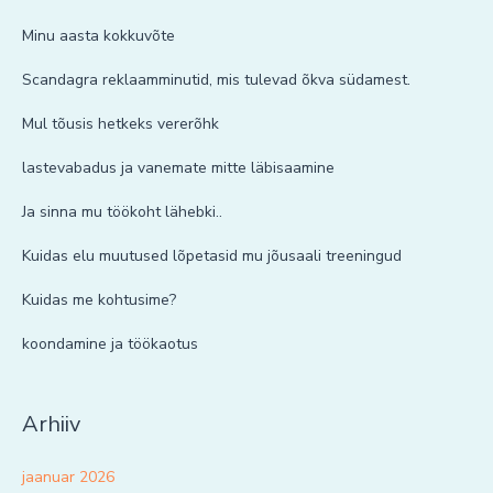
Minu aasta kokkuvõte
Scandagra reklaamminutid, mis tulevad õkva südamest.
Mul tõusis hetkeks vererõhk
lastevabadus ja vanemate mitte läbisaamine
Ja sinna mu töökoht lähebki..
Kuidas elu muutused lõpetasid mu jõusaali treeningud
Kuidas me kohtusime?
koondamine ja töökaotus
Arhiiv
jaanuar 2026