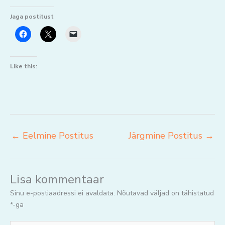
Jaga postitust
Like this:
←
Eelmine Postitus
Järgmine Postitus
→
Lisa kommentaar
Sinu e-postiaadressi ei avaldata.
Nõutavad väljad on tähistatud
*
-ga