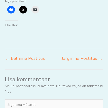
Jaga postitust
Like this:
←
Eelmine Postitus
Järgmine Postitus
→
Lisa kommentaar
Sinu e-postiaadressi ei avaldata.
Nõutavad väljad on tähistatud
*
-ga
Jaga
oma