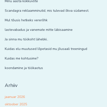
Minu aasta kokkuvõte
Scandagra reklaamminutid, mis tulevad õkva südamest.
Mul tõusis hetkeks vererõhk
lastevabadus ja vanemate mitte läbisaamine
Ja sinna mu töökoht lähebki..
Kuidas elu muutused lõpetasid mu jõusaali treeningud
Kuidas me kohtusime?
koondamine ja töökaotus
Arhiiv
jaanuar 2026
oktoober 2025