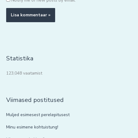
Notify me of new posts by email.
Statistika
123,048 vaatamist
Viimased postitused
Muljed esimesest perelepitusest
Minu esimene kohtuistung!