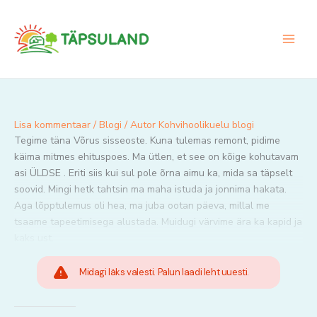
Skip
to
content
Lisa kommentaar
/
Blogi
/ Autor
Kohvihoolikuelu blogi
Tegime täna Võrus sisseoste. Kuna tulemas remont, pidime
käima mitmes ehituspoes. Ma ütlen, et see on kõige kohutavam
asi ÜLDSE . Eriti siis kui sul pole õrna aimu ka, mida sa täpselt
soovid. Mingi hetk tahtsin ma maha istuda ja jonnima hakata.
Aga lõpptulemus oli hea, ma juba ootan päeva, millal me
tsaame tapeetimisega alustada. Muidugi värvime ära ka kapid ja
kaks ust.
Midagi läks valesti. Palun laadi leht uuesti.