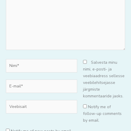
mõtteid..
Nimi*
Salvesta minu
nimi, e-posti- ja
veebiaadress sellesse
E-
veebilehitsejasse
mail*
järgmiste
kommentaaride jaoks.
Veebisait
Notify me of
follow-up comments
by email.