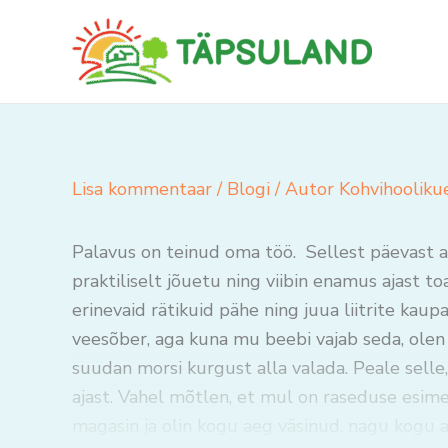
Skip
to
content
Lisa kommentaar
/
Blogi
/ Autor
Kohvihooliku
Palavus on teinud oma töö. Sellest päevast a
praktiliselt jõuetu ning viibin enamus ajast to
erinevaid rätikuid pähe ning juua liitrite kaup
veesõber, aga kuna mu beebi vajab seda, olen 
suudan morsi kurgust alla valada. Peale selle
ajast. Vahel mõtlen, et mul on raseduse esim
magasin ja olin kogu aeg väsinud, nagu kogu a