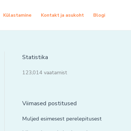
Külastamine
Kontakt ja asukoht
Blogi
Statistika
123,014 vaatamist
Viimased postitused
Muljed esimesest perelepitusest