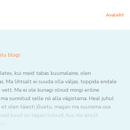
Avaleht
elu blogi
lates, kui meid tabas kuumalaine, olen
as. Ma lihtsalt ei suuda olla väljas, toppida endale
a vett. Ma ei ole kunagi olnud mingi eriline
ma sunnitud selle nö alla vägistama. Heal juhul
, et olen täiesti jõuetu, magan ma suurema osa
esed kuud on tagasi tulnud, kus ma ainult
eg.