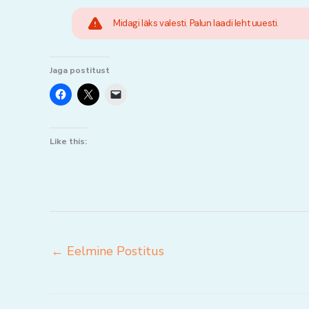
Midagi läks valesti. Palun laadi leht uuesti.
Jaga postitust
Like this:
←
Eelmine Postitus