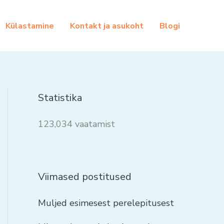
Külastamine
Kontakt ja asukoht
Blogi
Statistika
123,034 vaatamist
Viimased postitused
Muljed esimesest perelepitusest