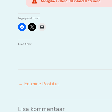
Midagi läks valesti. Palun laadi leht uuesti.
Jaga postitust
Like this:
←
Eelmine Postitus
Lisa kommentaar