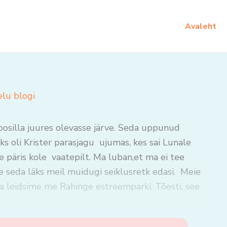
Avaleht
elu blogi
 soosilla juures olevasse järve. Seda uppunud
ks oli Krister parasjagu ujumas, kes sai Lunale
e päris kole vaatepilt. Ma luban,et ma ei tee
 seda läks meil muidugi seiklusretk edasi. Meie
na leidsime me Rahinge estreemparki. Tõesti, see