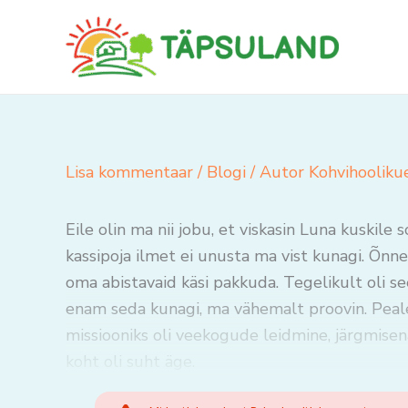
Skip
to
content
Lisa kommentaar
/
Blogi
/ Autor
Kohvihooliku
Eile olin ma nii jobu, et viskasin Luna kuskile
kassipoja ilmet ei unusta ma vist kunagi. Õnne
oma abistavaid käsi pakkuda. Tegelikult oli se
enam seda kunagi, ma vähemalt proovin. Peale
missiooniks oli veekogude leidmine, järgmise
koht oli suht äge.