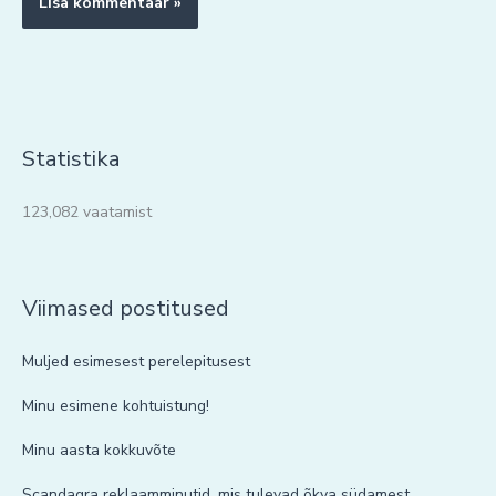
Statistika
123,082 vaatamist
Viimased postitused
Muljed esimesest perelepitusest
Minu esimene kohtuistung!
Minu aasta kokkuvõte
Scandagra reklaamminutid, mis tulevad õkva südamest.