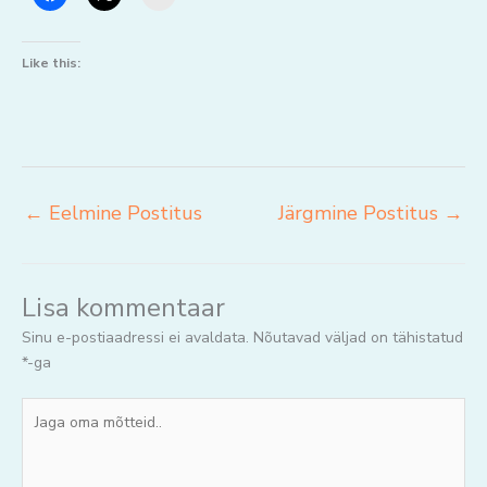
Like this:
←
Eelmine Postitus
Järgmine Postitus
→
Lisa kommentaar
Sinu e-postiaadressi ei avaldata.
Nõutavad väljad on tähistatud
*
-ga
Jaga
oma
mõtteid..