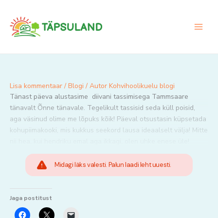
Skip
to
content
Lisa kommentaar
/
Blogi
/ Autor
Kohvihoolikuelu blogi
Tänast päeva alustasime diivani tassimisega Tammsaare
tänavalt Õnne tänavale. Tegelikult tassisid seda küll poisid,
aga väsinud olime me lõpuks kõik! Päeval otsustasin küpsetada
kohupiimakooki, mis kukkus seekord lausa ideaalselt välja! Mitte
nii hea, kui hendriku emal aga ikkagi, olen uhke enese üle!
Midagi läks valesti. Palun laadi leht uuesti.
Jaga postitust