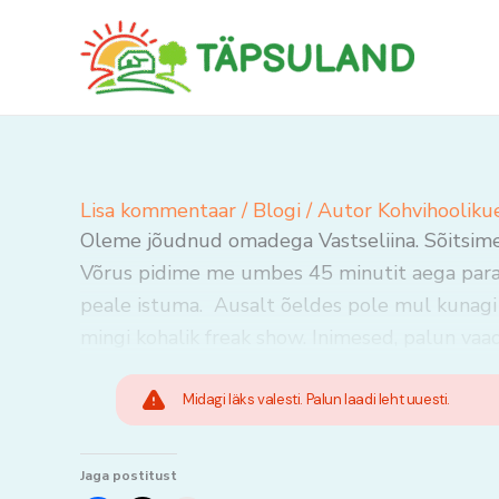
Skip
to
content
Lisa kommentaar
/
Blogi
/ Autor
Kohvihooliku
Oleme jõudnud omadega Vastseliina. Sõitsime b
Võrus pidime me umbes 45 minutit aega para
peale istuma. Ausalt õeldes pole mul kunagi 
mingi kohalik freak show. Inimesed, palun vaa
Midagi läks valesti. Palun laadi leht uuesti.
Jaga postitust