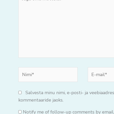
oma
mõtteid..
Nimi*
E-
mail*
Salvesta minu nimi, e-posti- ja veebiaadres
kommentaaride jaoks.
Notify me of follow-up comments by email