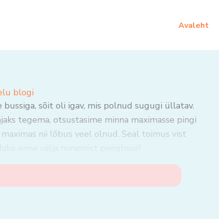
Avaleht
elu blogi
ussiga, sõit oli igav, mis polnud sugugi üllatav.
jaks tegema, otsustasime minna maximasse pingi
maximas nii lõbus veel olnud. Seal toimus vist
dake enne välja minemist peeglisse!