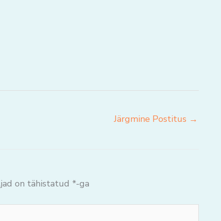
Järgmine Postitus
→
jad on tähistatud
*
-ga