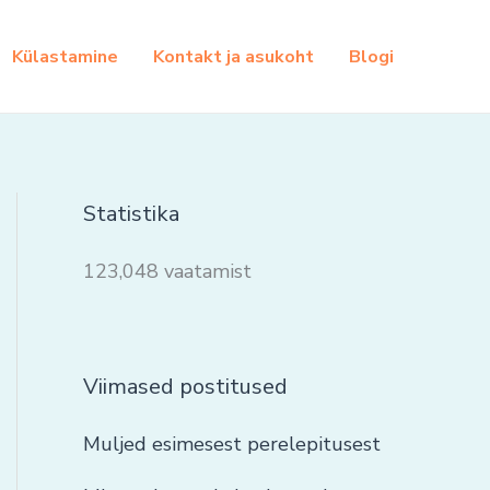
Külastamine
Kontakt ja asukoht
Blogi
Statistika
123,048 vaatamist
Viimased postitused
Muljed esimesest perelepitusest