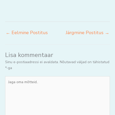
←
Eelmine Postitus
Järgmine Postitus
→
Lisa kommentaar
Sinu e-postiaadressi ei avaldata.
Nõutavad väljad on tähistatud
*
-ga
Jaga
oma
mõtteid..