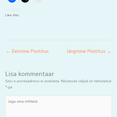
Like this:
←
Eelmine Postitus
Järgmine Postitus
→
Lisa kommentaar
Sinu e-postiaadressi ei avaldata.
Nõutavad väljad on tähistatud
*
-ga
Jaga
oma
mõtteid..