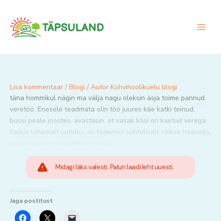
Skip
to
content
Lisa kommentaar
/
Blogi
/ Autor
Kohvihoolikuelu blogi
täna hommikul nägin ma välja nagu oleksin äsja toime pannud
veretöö. Enesele teadmata olin töö juures käe katki teinud,
bussi peale joostes, avastasin, et vasak käsi on kaetud verega.
Kodus lähemalt uurides, oli tegemist suhteliselt väikse haavaga,
aga verejooks oli selleeest suur.
Midagi läks valesti. Palun laadi leht uuesti.
Jaga postitust