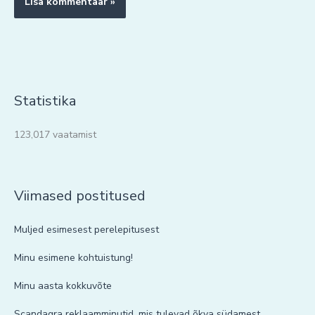
Statistika
123,017 vaatamist
Viimased postitused
Muljed esimesest perelepitusest
Minu esimene kohtuistung!
Minu aasta kokkuvõte
Scandagra reklaamminutid, mis tulevad õkva südamest.