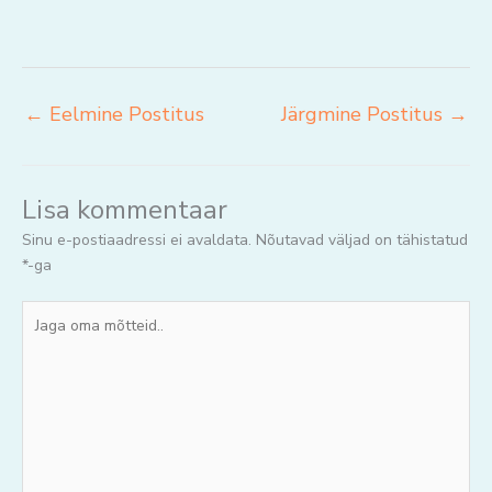
←
Eelmine Postitus
Järgmine Postitus
→
Lisa kommentaar
Sinu e-postiaadressi ei avaldata.
Nõutavad väljad on tähistatud
*
-ga
Jaga
oma
mõtteid..