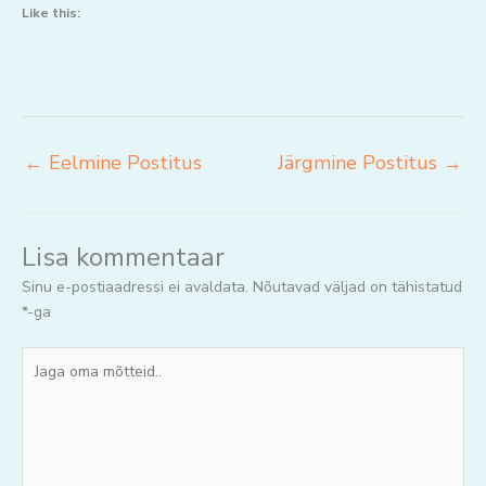
Like this:
←
Eelmine Postitus
Järgmine Postitus
→
Lisa kommentaar
Sinu e-postiaadressi ei avaldata.
Nõutavad väljad on tähistatud
*
-ga
Jaga
oma
mõtteid..