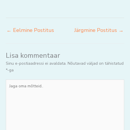
←
Eelmine Postitus
Järgmine Postitus
→
Lisa kommentaar
Sinu e-postiaadressi ei avaldata.
Nõutavad väljad on tähistatud
*
-ga
Jaga
oma
mõtteid..