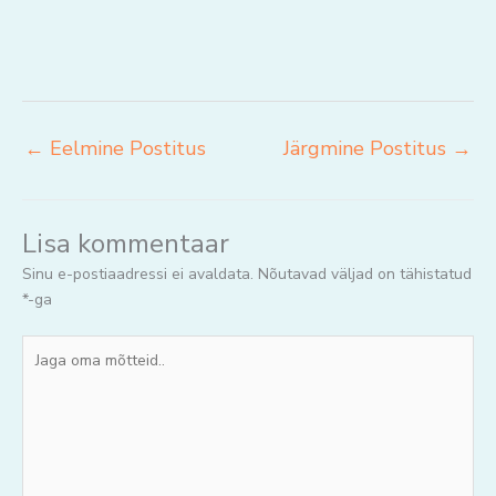
←
Eelmine Postitus
Järgmine Postitus
→
Lisa kommentaar
Sinu e-postiaadressi ei avaldata.
Nõutavad väljad on tähistatud
*
-ga
Jaga
oma
mõtteid..