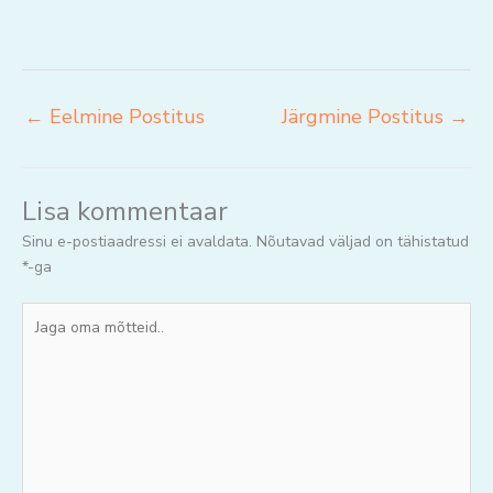
←
Eelmine Postitus
Järgmine Postitus
→
Lisa kommentaar
Sinu e-postiaadressi ei avaldata.
Nõutavad väljad on tähistatud
*
-ga
Jaga
oma
mõtteid..