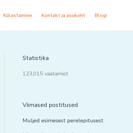
Külastamine
Kontakt ja asukoht
Blogi
Statistika
123,015 vaatamist
Viimased postitused
Muljed esimesest perelepitusest