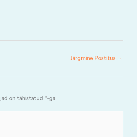
Järgmine Postitus
→
jad on tähistatud
*
-ga