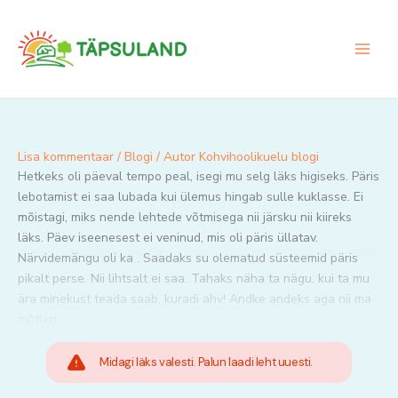
Skip
to
content
Lisa kommentaar
/
Blogi
/ Autor
Kohvihoolikuelu blogi
Hetkeks oli päeval tempo peal, isegi mu selg läks higiseks. Päris
lebotamist ei saa lubada kui ülemus hingab sulle kuklasse. Ei
mõistagi, miks nende lehtede võtmisega nii järsku nii kiireks
läks. Päev iseenesest ei veninud, mis oli päris üllatav.
Närvidemängu oli ka . Saadaks su olematud süsteemid päris
pikalt perse. Nii lihtsalt ei saa. Tahaks näha ta nägu, kui ta mu
ära minekust teada saab, kuradi ahv! Andke andeks aga nii ma
mõtlen.
Midagi läks valesti. Palun laadi leht uuesti.