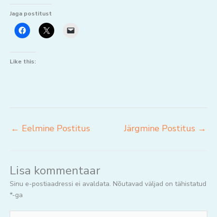
Jaga postitust
Like this:
←
Eelmine Postitus
Järgmine Postitus
→
Lisa kommentaar
Sinu e-postiaadressi ei avaldata.
Nõutavad väljad on tähistatud
*
-ga
Jaga