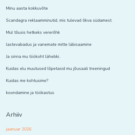
Minu aasta kokkuvõte
Scandagra reklaamminutid, mis tulevad õkva südamest.
Mul tõusis hetkeks vererõhk
lastevabadus ja vanemate mitte läbisaamine
Ja sinna mu töökoht lähebki..
Kuidas elu muutused lõpetasid mu jõusaali treeningud
Kuidas me kohtusime?
koondamine ja töökaotus
Arhiiv
jaanuar 2026