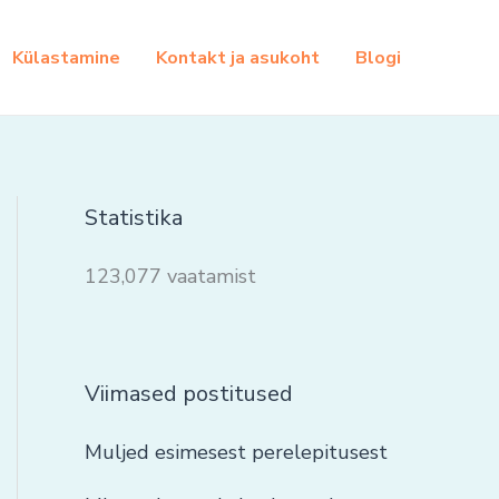
Külastamine
Kontakt ja asukoht
Blogi
Statistika
123,077 vaatamist
Viimased postitused
Muljed esimesest perelepitusest