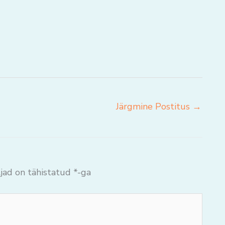
Järgmine Postitus
→
jad on tähistatud
*
-ga